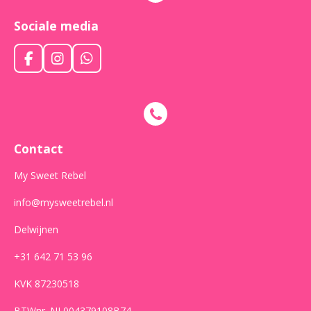
Sociale media
F
I
W
a
n
h
c
s
a
e
t
t
b
a
s
o
g
A
o
r
p
Contact
k
a
p
m
My Sweet Rebel
info@mysweetrebel.nl
Delwijnen
+31 642 71 53 96
KVK 87230518
BTWnr. NL004379108B74