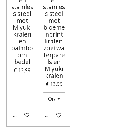
stainles
stainles
s steel
s steel
met
met
Miyuki
bloeme
kralen
nprint
en
kralen,
palmbo
zoetwa
om
terpare
bedel
ls en
Miyuki
€ 13,99
kralen
€ 13,99
Houd mij op de hoogte
In winkelwagen