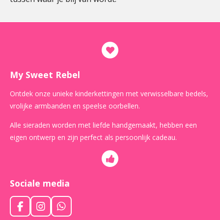
My Sweet Rebel
Ontdek onze unieke kinderkettingen met verwisselbare bedels,
vrolijke armbanden en speelse oorbellen.
Alle sieraden worden met liefde handgemaakt, hebben een
eigen ontwerp en zijn perfect als persoonlijk cadeau.
Sociale media
F
I
W
a
n
h