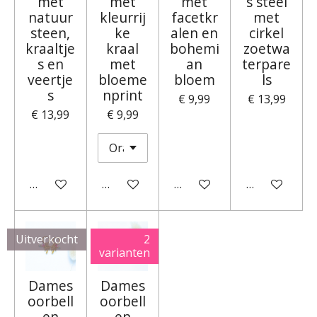
met
met
met
s steel
natuur
kleurrij
facetkr
met
steen,
ke
alen en
cirkel
kraaltje
kraal
bohemi
zoetwa
s en
met
an
terpare
veertje
bloeme
bloem
ls
s
nprint
€ 9,99
€ 13,99
€ 13,99
€ 9,99
In winkelwagen
In winkelwagen
In winkelwagen
In winkelwa
Uitverkocht
2
varianten
Dames
Dames
oorbell
oorbell
en
en