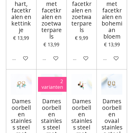
hart,
met
facetkr
met
facetkr
facetkr
alen en
facetkr
alen en
alen en
zoetwa
alen en
kettink
zoetwa
terpare
bohemi
je
terpare
ls
an
ls
bloem
€ 13,99
€ 9,99
€ 13,99
€ 13,99
In winkelwagen
In winkelwagen
In winkelwagen
In winkelwa
2
varianten
Dames
Dames
Dames
Dames
oorbell
oorbell
oorbell
oorbell
en
en
en
en
stainles
stainles
stainles
ovaal
s steel
s steel
s steel
stainles