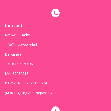
c
s
a
e
t
t
b
a
s
o
g
A
o
r
p
Contact
k
a
p
m
My Sweet Rebel
info@mysweetrebel.nl
Delwijnen
+31 642 71 53 96
KVK 87230518
BTWnr. NL004379108B74
(KOR-regeling van toepassing)