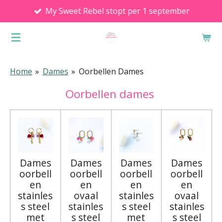
My Sweet Rebel stopt per 1 september
Ga
direct
naar
de
hoofdinhoud
Home
»
Dames
»
Oorbellen Dames
Oorbellen dames
Dames
Dames
Dames
Dames
oorbell
oorbell
oorbell
oorbell
en
en
en
en
stainles
ovaal
stainles
ovaal
s steel
stainles
s steel
stainles
met
s steel
met
s steel