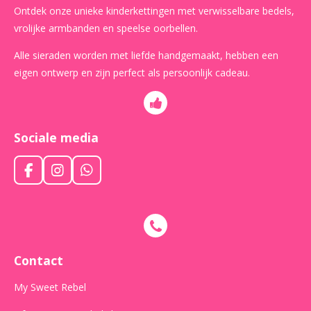
Ontdek onze unieke kinderkettingen met verwisselbare bedels,
vrolijke armbanden en speelse oorbellen.
Alle sieraden worden met liefde handgemaakt, hebben een
eigen ontwerp en zijn perfect als persoonlijk cadeau.
Sociale media
F
I
W
a
n
h
c
s
a
e
t
t
b
a
s
o
g
A
o
r
p
Contact
k
a
p
m
My Sweet Rebel