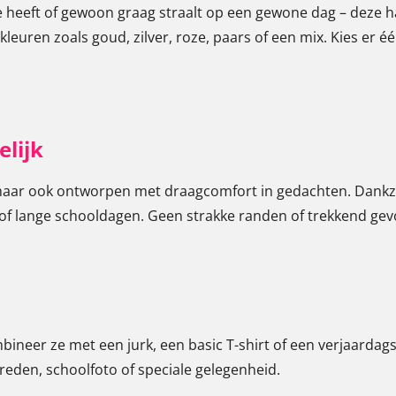
tje heeft of gewoon graag straalt op een gewone dag – deze 
kleuren zoals goud, zilver, roze, paars of een mix. Kies er één
lijk
maar ook ontworpen met draagcomfort in gedachten. Dankzij 
pel of lange schooldagen. Geen strakke randen of trekkend ge
mbineer ze met een jurk, een basic T-shirt of een verjaardagso
reden, schoolfoto of speciale gelegenheid.