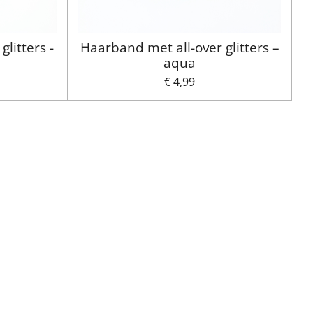
litters -
Haarband met all-over glitters –
aqua
€ 4,99