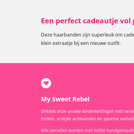
Een perfect cadeautje vol g
Deze haarbanden zijn superleuk om cadeau
klein extraatje bij een nieuwe outfit.
My Sweet Rebel
Ontdek onze unieke kinderkettingen met verw
bedels, vrolijke armbanden en speelse oorbel
Alle sieraden worden met liefde handgemaak