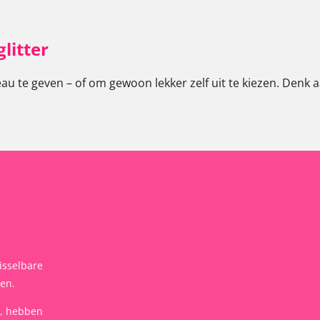
litter
 te geven – of om gewoon lekker zelf uit te kiezen. Denk aa
isselbare
len.
t, hebben