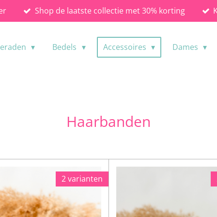
er
Shop de laatste collectie met 30% korting
ieraden
Bedels
Accessoires
Dames
Haarbanden
2 varianten