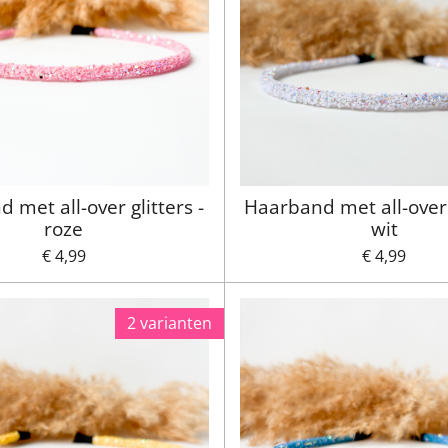
 met all-over glitters -
Haarband met all-over g
roze
wit
€ 4,99
€ 4,99
2 varianten