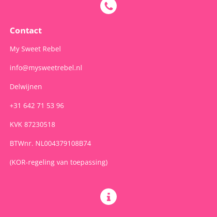
b
a
s
o
g
A
o
r
p
Contact
k
a
p
m
My Sweet Rebel
info@mysweetrebel.nl
Delwijnen
+31 642 71 53 96
KVK 87230518
BTWnr. NL004379108B74
(KOR-regeling van toepassing)