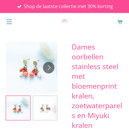
Shop de laatste collectie met 30% korting
Ga
direct
naar
de
hoofdinhoud
Dames
oorbellen
stainless steel
met
bloemenprint
kralen,
zoetwaterparel
s en Miyuki
kralen