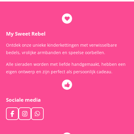
My Sweet Rebel
Ontdek onze unieke kinderkettingen met verwisselbare
bedels, vrolijke armbanden en speelse oorbellen.
Alle sieraden worden met liefde handgemaakt, hebben een
eigen ontwerp en zijn perfect als persoonlijk cadeau.
Sociale media
F
I
W
a
n
h
c
s
a
e
t
t