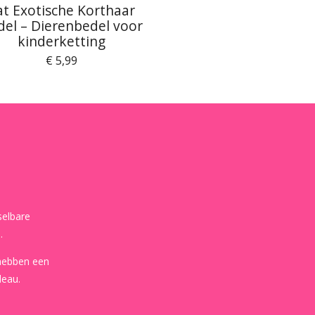
at Exotische Korthaar
del – Dierenbedel voor
kinderketting
€ 5,99
selbare
.
 hebben een
deau.