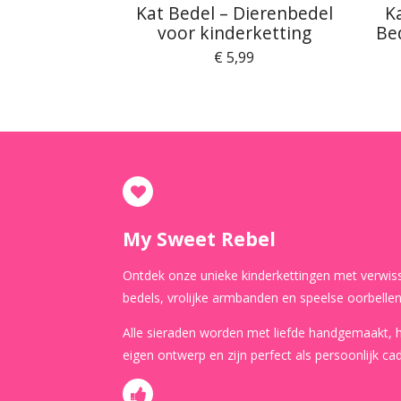
Kat Bedel – Dierenbedel
K
voor kinderketting
Be
€ 5,99
My Sweet Rebel
Ontdek onze unieke kinderkettingen met verwis
bedels, vrolijke armbanden en speelse oorbellen
Alle sieraden worden met liefde handgemaakt,
eigen ontwerp en zijn perfect als persoonlijk ca