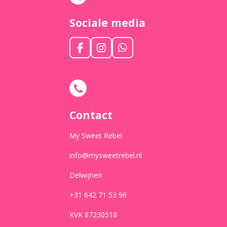
Sociale media
F
I
W
a
n
h
c
s
a
e
t
t
b
a
s
o
g
A
o
r
p
Contact
k
a
p
m
My Sweet Rebel
info@mysweetrebel.nl
Delwijnen
+31 642 71 53 96
KVK 87230518