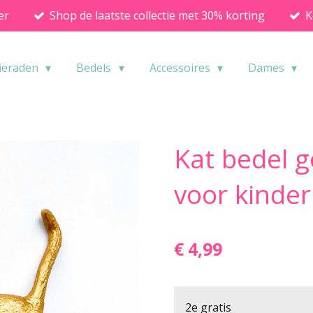
er
Shop de laatste collectie met 30% korting
K
ieraden
Bedels
Accessoires
Dames
Kat bedel g
voor kinder
€ 4,99
2e gratis