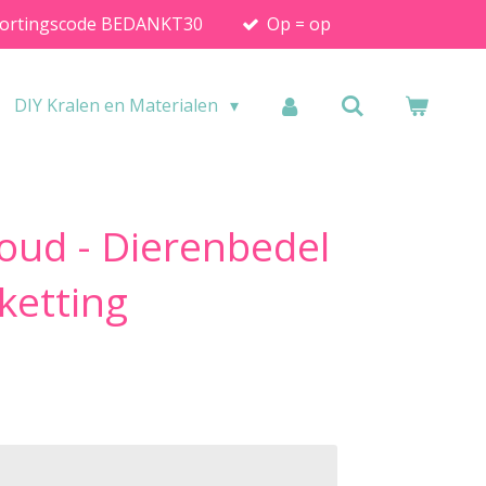
ortingscode BEDANKT30
Op = op
DIY Kralen en Materialen
oud - Dierenbedel
ketting