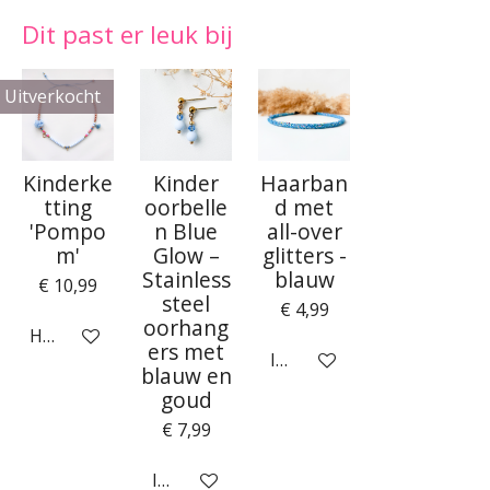
Dit past er leuk bij
Uitverkocht
Kinderke
Kinder
Haarban
tting
oorbelle
d met
'Pompo
n Blue
all-over
m'
Glow –
glitters -
Stainless
blauw
€ 10,99
steel
€ 4,99
oorhang
Houd mij op de hoogte
ers met
In winkelwagen
blauw en
goud
€ 7,99
In winkelwagen