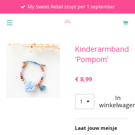
My Sweet Rebel stopt per 1 september
Ga
direct
naar
de
hoofdinhoud
Kinderarmband
'Pompom'
€ 8,99
In
winkelwage
Laat jouw meisje