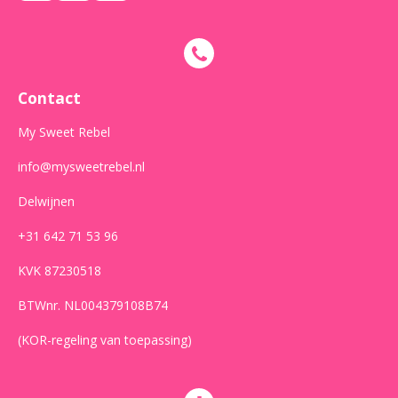
a
n
h
c
s
a
e
t
t
b
a
s
o
g
A
o
r
p
Contact
k
a
p
m
My Sweet Rebel
info@mysweetrebel.nl
Delwijnen
+31 642 71 53 96
KVK 87230518
BTWnr. NL004379108B74
(KOR-regeling van toepassing)