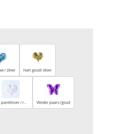
w / zilver
Hart goud/ zilver
Hart parelmoer / roze
Vlinder paars /goud