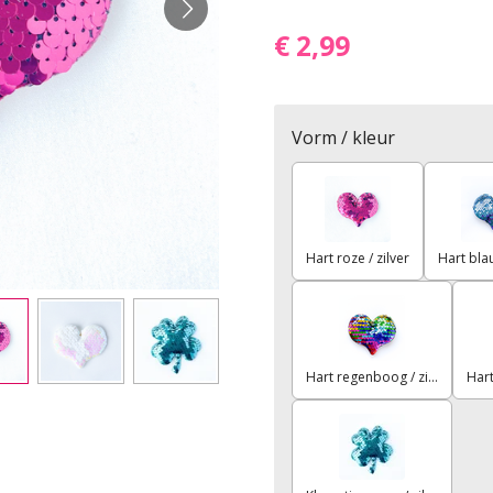
€ 2,99
Vorm / kleur
Hart roze / zilver
Hart blau
Hart regenboog / zilver