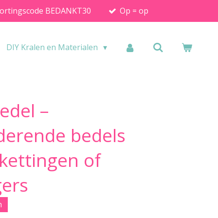
ortingscode BEDANKT30
Op = op
DIY Kralen en Materialen
Bedel –
derende bedels
kettingen of
gers
n