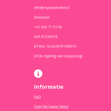
info@mysweetrebel.nl
Delwijnen
+31 642 71 53 96
KVK 87230518
BTWnr. NL004379108B74
(KOR-regeling van toepassing)
Informatie
FAQ
Over My Sweet Rebel