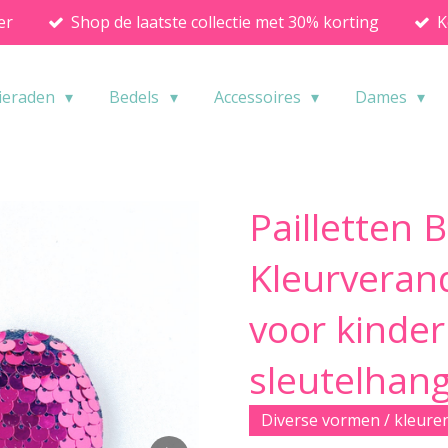
er
Shop de laatste collectie met 30% korting
K
ieraden
Bedels
Accessoires
Dames
Pailletten 
Kleurveran
voor kinder
sleutelhan
Diverse vormen / kleure