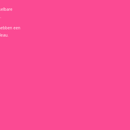
selbare
.
 hebben een
deau.