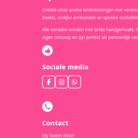
Ontdek onze unieke kinderkettingen met verwis
bedels, vrolijke armbanden en speelse oorbellen
Alle sieraden worden met liefde handgemaakt,
eigen ontwerp en zijn perfect als persoonlijk ca
Sociale media
F
I
W
a
n
h
c
s
a
e
t
t
b
a
s
o
g
A
o
r
p
Contact
k
a
p
m
My Sweet Rebel