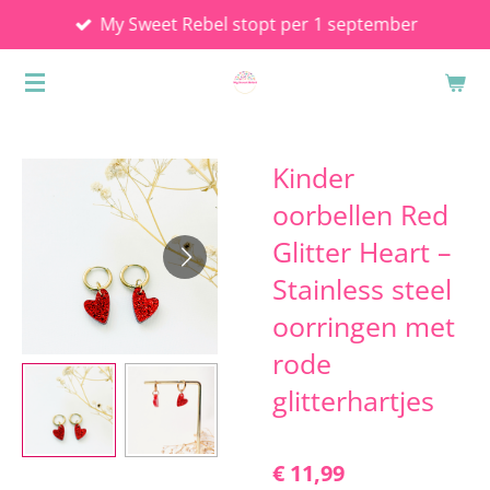
My Sweet Rebel stopt per 1 september
Ga
direct
naar
de
hoofdinhoud
Kinder
oorbellen Red
Glitter Heart –
Stainless steel
oorringen met
rode
glitterhartjes
€ 11,99