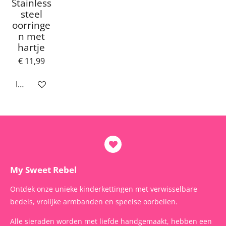
Stainless
steel
oorringe
n met
hartje
€ 11,99
In winkelwagen
My Sweet Rebel
Ontdek onze unieke kinderkettingen met verwisselbare
bedels, vrolijke armbanden en speelse oorbellen.
Alle sieraden worden met liefde handgemaakt, hebben een