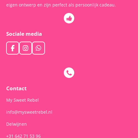
eigen ontwerp en zijn perfect als persoonlijk cadeau.
Sociale media
F
I
W
a
n
h
c
s
a
e
t
t
b
a
s
o
g
A
o
r
p
Contact
k
a
p
m
My Sweet Rebel
info@mysweetrebel.nl
Delwijnen
+31 642 71 53 96