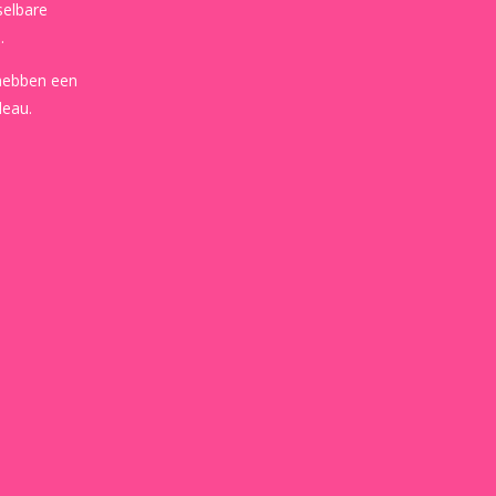
selbare
.
 hebben een
deau.