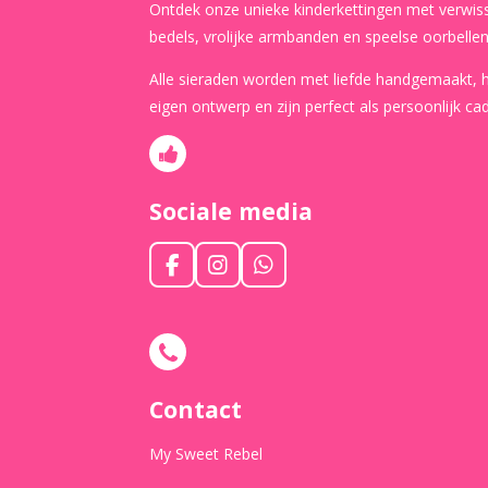
Ontdek onze unieke kinderkettingen met verwis
bedels, vrolijke armbanden en speelse oorbellen
Alle sieraden worden met liefde handgemaakt,
eigen ontwerp en zijn perfect als persoonlijk ca
Sociale media
F
I
W
a
n
h
c
s
a
e
t
t
b
a
s
o
g
A
o
r
p
Contact
k
a
p
m
My Sweet Rebel