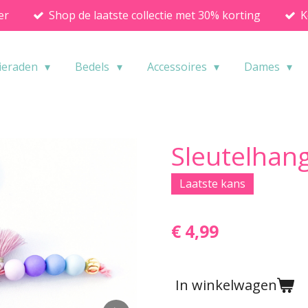
er
Shop de laatste collectie met 30% korting
K
ieraden
Bedels
Accessoires
Dames
Sleutelhang
Laatste kans
€ 4,99
In winkelwagen