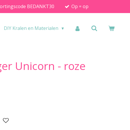
ortingscode BEDANKT30
Op = op
DIY Kralen en Materialen
er Unicorn - roze