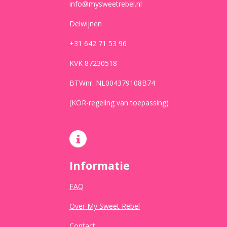
info@mysweetrebel.nl
Delwijnen
+31 642 71 53 96
KVK 87230518
BTWnr. NL004379108B74
(KOR-regeling van toepassing)
Informatie
FAQ
Over My Sweet Rebel
Contact