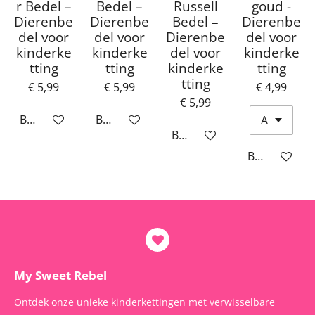
r Bedel –
Bedel –
Russell
goud -
Dierenbe
Dierenbe
Bedel –
Dierenbe
del voor
del voor
Dierenbe
del voor
kinderke
kinderke
del voor
kinderke
tting
tting
kinderke
tting
tting
€ 5,99
€ 5,99
€ 4,99
€ 5,99
Bekijk details
Bekijk details
Bekijk details
Bekijk detail
My Sweet Rebel
Ontdek onze unieke kinderkettingen met verwisselbare