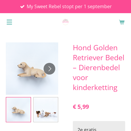
My Sweet Rebel stopt per 1 september
Ga
direct
naar
de
hoofdinhoud
Hond Golden
Retriever Bedel
– Dierenbedel
voor
kinderketting
€ 5,99
2e gratis