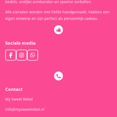
bedels, vrolijke armbanden en speelse oorbellen.
Alle sieraden worden met liefde handgemaakt, hebben een
eigen ontwerp en zijn perfect als persoonlijk cadeau.
Sociale media
F
I
W
a
n
h
c
s
a
e
t
t
b
a
s
o
g
A
o
r
p
Contact
k
a
p
m
My Sweet Rebel
info@mysweetrebel.nl