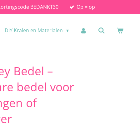
Kortingscode BEDANKT30
Op = op
DIY Kralen en Materialen
ey Bedel –
are bedel voor
ngen of
ger