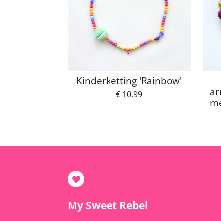
Kinderketting 'Rainbow'
ar
€ 10,99
me
My Sweet Rebel