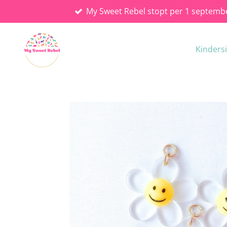
My Sweet Rebel stopt per 1 septemb
Ga
direct
naar
Kinders
de
hoofdinhoud