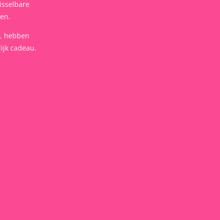
isselbare
len.
t, hebben
ijk cadeau.