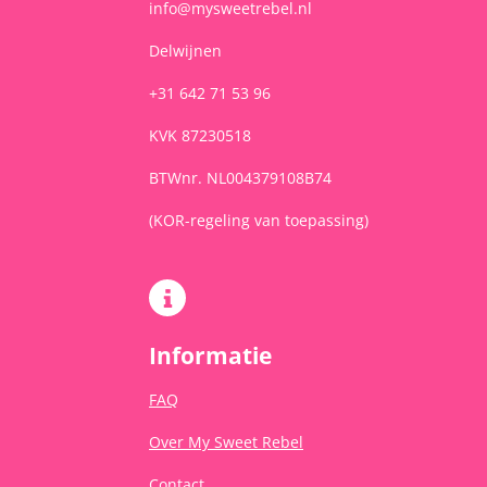
info@mysweetrebel.nl
Delwijnen
+31 642 71 53 96
KVK 87230518
BTWnr. NL004379108B74
(KOR-regeling van toepassing)
Informatie
FAQ
Over My Sweet Rebel
Contact