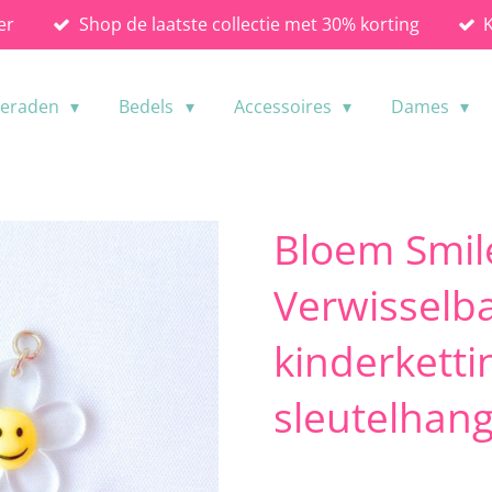
er
Shop de laatste collectie met 30% korting
ieraden
Bedels
Accessoires
Dames
Bloem Smil
Verwisselb
kinderketti
sleutelhan