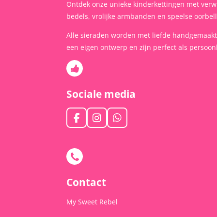
Ontdek onze unieke kinderkettingen met verw
bedels, vrolijke armbanden en speelse oorbel
Alle sieraden worden met liefde handgemaak
een eigen ontwerp en zijn perfect als persoonl
Sociale media
F
I
W
a
n
h
c
s
a
e
t
t
b
a
s
o
g
A
o
r
p
Contact
k
a
p
m
My Sweet Rebel