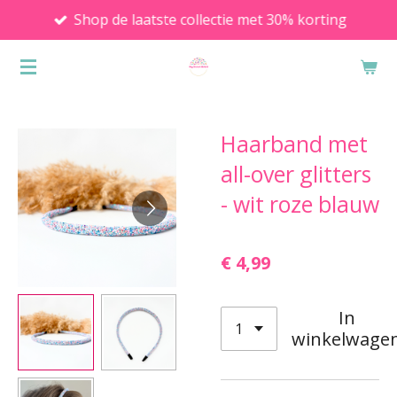
Shop de laatste collectie met 30% korting
Ga
direct
naar
de
hoofdinhoud
Haarband met
all-over glitters
- wit roze blauw
€ 4,99
In
winkelwage