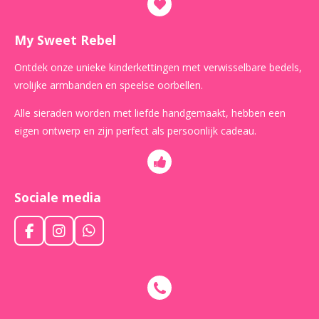
My Sweet Rebel
Ontdek onze unieke kinderkettingen met verwisselbare bedels,
vrolijke armbanden en speelse oorbellen.
Alle sieraden worden met liefde handgemaakt, hebben een
eigen ontwerp en zijn perfect als persoonlijk cadeau.
Sociale media
F
I
W
a
n
h
c
s
a
e
t
t
b
a
s
o
g
A
o
r
p