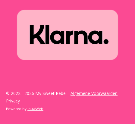
© 2022 - 2026 My Sweet Rebel -
Algemene Voorwaarden
-
Privacy
Powered by
JouwWeb