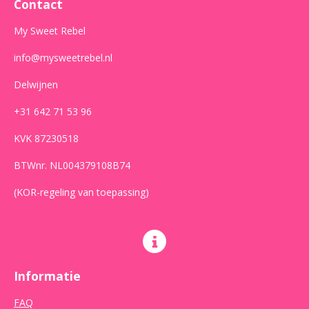
Contact
k
a
p
m
My Sweet Rebel
info@mysweetrebel.nl
Delwijnen
+31 642 71 53 96
KVK 87230518
BTWnr. NL004379108B74
(KOR-regeling van toepassing)
Informatie
FAQ