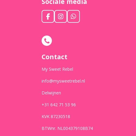
Sociale media
F
I
W
a
n
h
c
s
a
e
t
t
b
a
s
o
g
A
o
r
p
Contact
k
a
p
m
My Sweet Rebel
info@mysweetrebel.nl
Delwijnen
+31 642 71 53 96
KVK 87230518
BTWnr. NL004379108B74