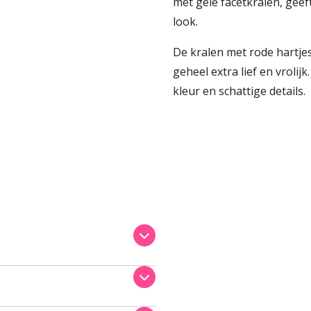
met gele facetkralen, geef
look.
De kralen met rode hartje
geheel extra lief en vrolij
kleur en schattige details.