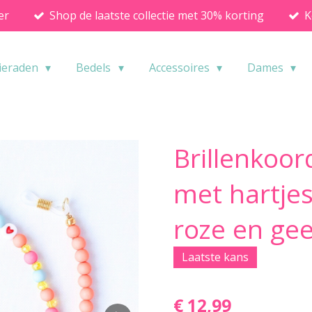
er
Shop de laatste collectie met 30% korting
K
ieraden
Bedels
Accessoires
Dames
Brillenkoor
met hartjes
roze en gee
Laatste kans
€ 12,99