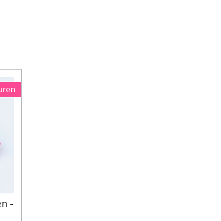
uren
n -