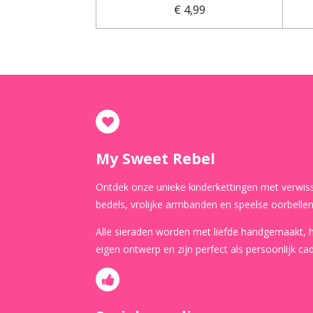
€ 4,99
My Sweet Rebel
Ontdek onze unieke kinderkettingen met verwis
bedels, vrolijke armbanden en speelse oorbellen
Alle sieraden worden met liefde handgemaakt,
eigen ontwerp en zijn perfect als persoonlijk ca