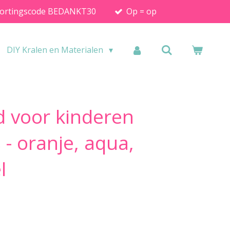
ortingscode BEDANKT30
Op = op
DIY Kralen en Materialen
d voor kinderen
 - oranje, aqua,
l