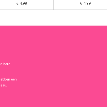
€ 4,99
€ 4,99
selbare
.
 hebben een
deau.