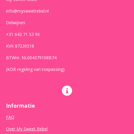
info@mysweetrebel.nl
Delwijnen
+31 642 71 53 96
KVK 87230518
BTWnr. NL004379108B74
(KOR-regeling van toepassing)
Informatie
FAQ
Over My Sweet Rebel