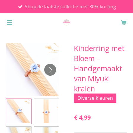
Shop de laatste collectie met 30% korting
Ga
direct
naar
de
hoofdinhoud
Kinderring met
Bloem –
Handgemaakt
van Miyuki
kralen
Diverse kleuren
€ 4,99