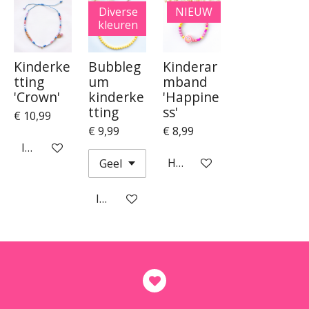
Diverse
NIEUW
kleuren
Kinderke
Bubbleg
Kinderar
tting
um
mband
'Crown'
kinderke
'Happine
tting
ss'
€ 10,99
€ 9,99
€ 8,99
In winkelwagen
Houd mij op de hoogte
In winkelwagen