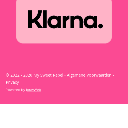
© 2022 - 2026 My Sweet Rebel -
Algemene Voorwaarden
-
Privacy
Powered by
JouwWeb