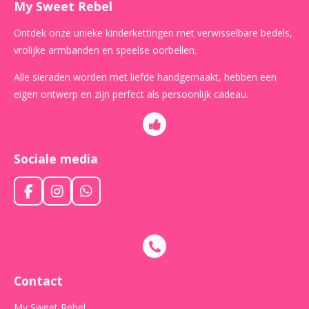
My Sweet Rebel
Ontdek onze unieke kinderkettingen met verwisselbare bedels,
vrolijke armbanden en speelse oorbellen.
Alle sieraden worden met liefde handgemaakt, hebben een
eigen ontwerp en zijn perfect als persoonlijk cadeau.
Sociale media
F
I
W
a
n
h
c
s
a
e
t
t
b
a
s
o
g
A
o
r
p
Contact
k
a
p
m
My Sweet Rebel