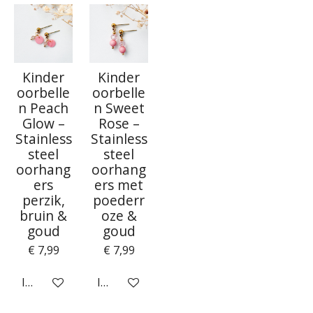
Kinder
Kinder
oorbelle
oorbelle
n Peach
n Sweet
Glow –
Rose –
Stainless
Stainless
steel
steel
oorhang
oorhang
ers
ers met
perzik,
poederr
bruin &
oze &
goud
goud
€ 7,99
€ 7,99
In winkelwagen
In winkelwagen