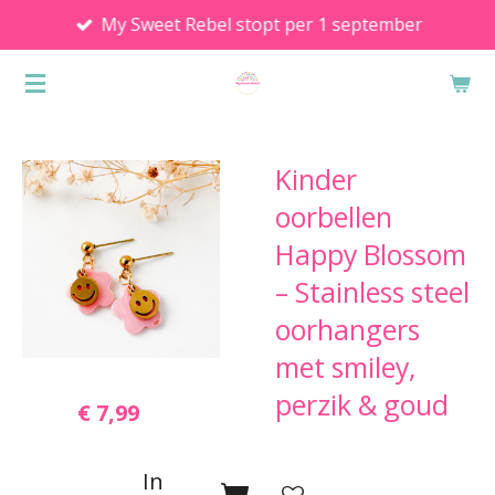
My Sweet Rebel stopt per 1 september
Ga
direct
naar
de
hoofdinhoud
Kinder
oorbellen
Happy Blossom
– Stainless steel
oorhangers
met smiley,
perzik & goud
€ 7,99
In