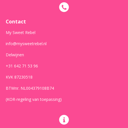
e
t
t
b
a
s
o
g
A
o
r
p
Contact
k
a
p
m
My Sweet Rebel
info@mysweetrebel.nl
Delwijnen
+31 642 71 53 96
KVK 87230518
BTWnr. NL004379108B74
(KOR-regeling van toepassing)