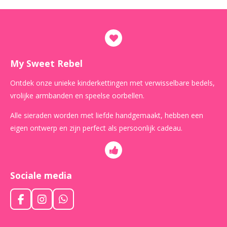
My Sweet Rebel
Ontdek onze unieke kinderkettingen met verwisselbare bedels,
vrolijke armbanden en speelse oorbellen.
Alle sieraden worden met liefde handgemaakt, hebben een
eigen ontwerp en zijn perfect als persoonlijk cadeau.
Sociale media
F
I
W
a
n
h
c
s
a