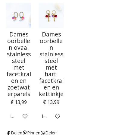
Dames
Dames
oorbelle
oorbelle
n ovaal
n
stainless
stainless
steel
steel
met
met
facetkral
hart,
en en
facetkral
zoetwat
en en
erparels
kettinkje
€ 13,99
€ 13,99
In winkelwagen
In winkelwagen
Delen
Pinnen
Delen