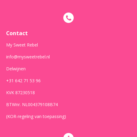
a
n
h
c
s
a
e
t
t
b
a
s
o
g
A
o
r
p
Contact
k
a
p
m
My Sweet Rebel
info@mysweetrebel.nl
Delwijnen
+31 642 71 53 96
KVK 87230518
BTWnr. NL004379108B74
(KOR-regeling van toepassing)