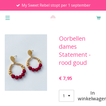
My Sweet Rebel stopt per 1 september
Ga
direct
naar
de
hoofdinhoud
Oorbellen
dames
Statement -
rood goud
€ 7,95
In
winkelwage