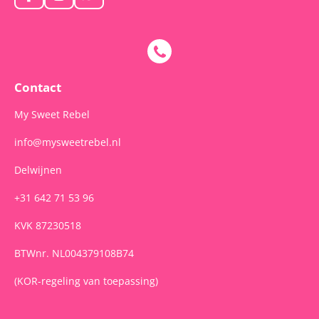
a
n
h
c
s
a
e
t
t
b
a
s
o
g
A
o
r
p
Contact
k
a
p
m
My Sweet Rebel
info@mysweetrebel.nl
Delwijnen
+31 642 71 53 96
KVK 87230518
BTWnr. NL004379108B74
(KOR-regeling van toepassing)