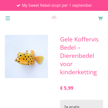
My Sweet Rebel stopt per 1 september
Ga
direct
naar
de
hoofdinhoud
Gele Koffervis
Bedel –
Dierenbedel
voor
kinderketting
€ 5,99
2e gratis