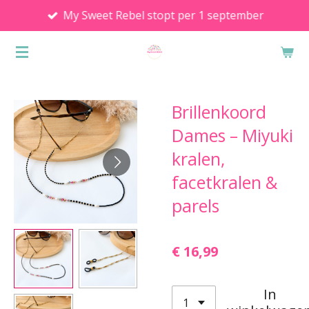
My Sweet Rebel stopt per 1 september
Ga
direct
naar
de
hoofdinhoud
Brillenkoord
Dames – Miyuki
kralen,
facetkralen &
parels
€ 16,99
In