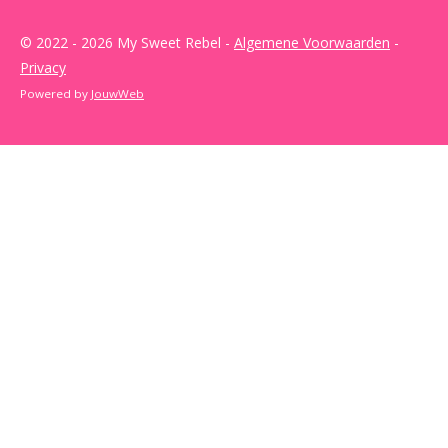
© 2022 - 2026 My Sweet Rebel -
Algemene Voorwaarden
-
Privacy
Powered by
JouwWeb