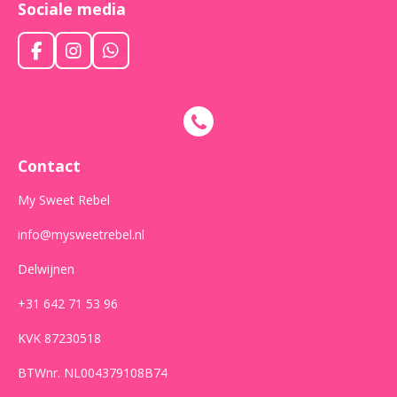
Sociale media
F
I
W
a
n
h
c
s
a
e
t
t
b
a
s
o
g
A
o
r
p
Contact
k
a
p
m
My Sweet Rebel
info@mysweetrebel.nl
Delwijnen
+31 642 71 53 96
KVK 87230518
BTWnr. NL004379108B74