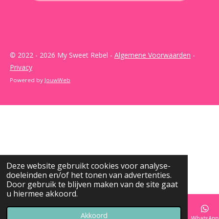
© 2022 - 2026 My Sweet Rebel -
Algemene Voorwaarden
-
Privacy
Powered by
JouwWeb
Deze website gebruikt cookies voor analyse-
doeleinden en/of het tonen van advertenties.
Door gebruik te blijven maken van de site gaat
u hiermee akkoord.
Akkoord
E-mailadres
Telefoonnummer
Kaart
Instagram
WhatsApp