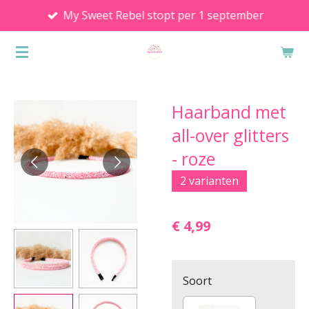
My Sweet Rebel stopt per 1 september
Ga
direct
naar
de
hoofdinhoud
Haarband met
all-over glitters
- roze
2 varianten
€ 4,99
Soort