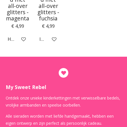
all-over
all-over
glitters -
glitters -
magenta
fuchsia
€ 4,99
€ 4,99
Houd mij op de hoogte
In winkelwagen
My Sweet Rebel
Ontdek onze unieke kinderkettingen met verwisselbare bedels,
vrolijke armbanden en speelse oorbellen.
Alle sieraden worden met liefde handgemaakt, hebben een
eigen ontwerp en zijn perfect als persoonlijk cadeau.