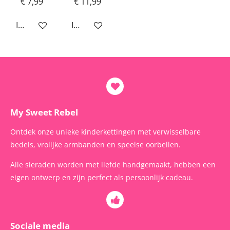
€ 7,99
€ 11,99
In winkelwagen
In winkelwagen
My Sweet Rebel
Ontdek onze unieke kinderkettingen met verwisselbare
bedels, vrolijke armbanden en speelse oorbellen.
Alle sieraden worden met liefde handgemaakt, hebben een
eigen ontwerp en zijn perfect als persoonlijk cadeau.
Sociale media