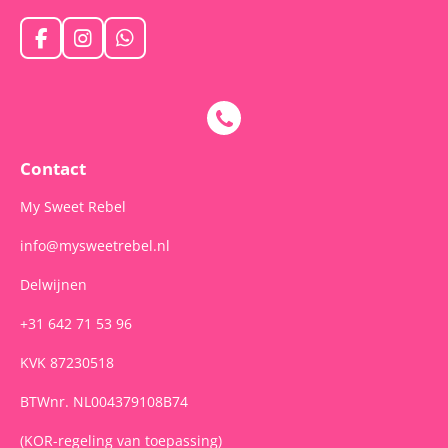
F
I
W
a
n
h
c
s
a
e
t
t
b
a
s
o
g
A
o
r
p
Contact
k
a
p
m
My Sweet Rebel
info@mysweetrebel.nl
Delwijnen
+31 642 71 53 96
KVK 87230518
BTWnr. NL004379108B74
(KOR-regeling van toepassing)