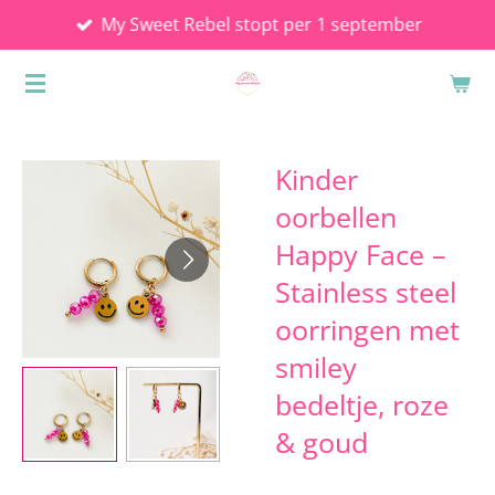
My Sweet Rebel stopt per 1 september
Ga
direct
naar
de
hoofdinhoud
Kinder
oorbellen
Happy Face –
Stainless steel
oorringen met
smiley
bedeltje, roze
& goud