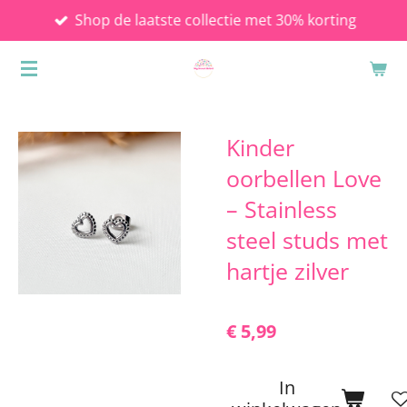
Shop de laatste collectie met 30% korting
Ga
direct
naar
de
hoofdinhoud
Kinder
oorbellen Love
– Stainless
steel studs met
hartje zilver
€ 5,99
In