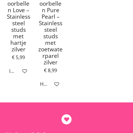
oorbelle
oorbelle
n Love –
n Pure
Stainless
Pearl –
steel
Stainless
studs
steel
met
studs
hartje
met
zilver
zoetwate
rparel
€ 5,99
zilver
€ 8,99
In winkelwagen
Houd mij op de hoogte