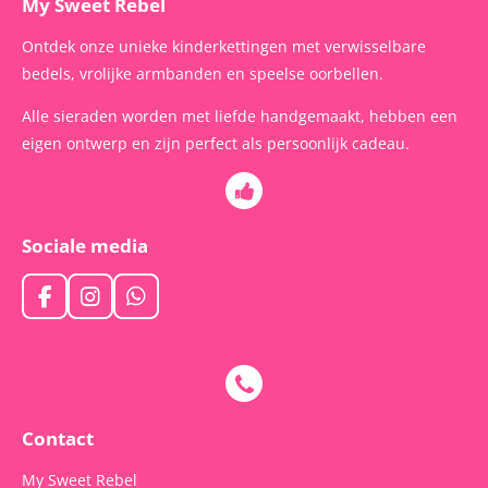
My Sweet Rebel
Ontdek onze unieke kinderkettingen met verwisselbare
bedels, vrolijke armbanden en speelse oorbellen.
Alle sieraden worden met liefde handgemaakt, hebben een
eigen ontwerp en zijn perfect als persoonlijk cadeau.
Sociale media
F
I
W
a
n
h
c
s
a
e
t
t
b
a
s
o
g
A
o
r
p
Contact
k
a
p
m
My Sweet Rebel