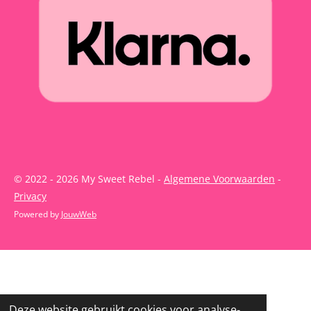
© 2022 - 2026 My Sweet Rebel -
Algemene Voorwaarden
-
Privacy
Powered by
JouwWeb
Deze website gebruikt cookies voor analyse-