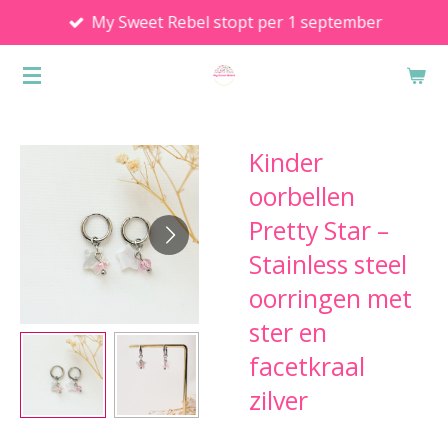
My Sweet Rebel stopt per 1 september
Ga
direct
naar
de
hoofdinhoud
Kinder
oorbellen
Pretty Star –
Stainless steel
oorringen met
ster en
facetkraal
zilver