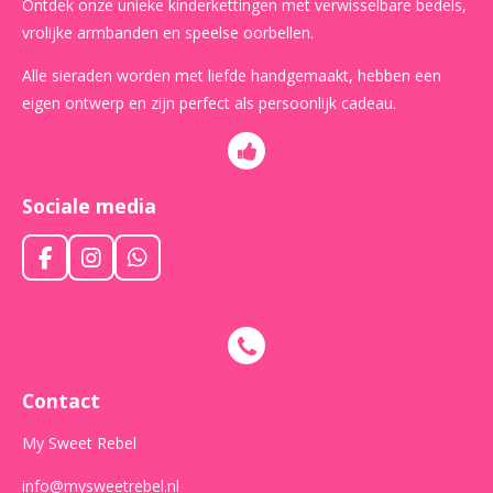
Ontdek onze unieke kinderkettingen met verwisselbare bedels,
vrolijke armbanden en speelse oorbellen.
Alle sieraden worden met liefde handgemaakt, hebben een
eigen ontwerp en zijn perfect als persoonlijk cadeau.
Sociale media
F
I
W
a
n
h
c
s
a
e
t
t
b
a
s
o
g
A
o
r
p
Contact
k
a
p
m
My Sweet Rebel
info@mysweetrebel.nl