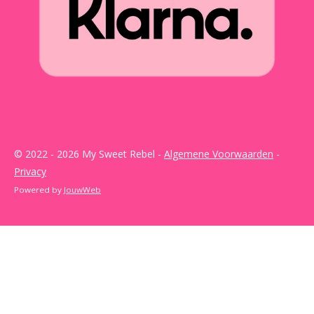
© 2022 - 2026 My Sweet Rebel -
Algemene Voorwaarden
-
Privacy
Powered by
JouwWeb