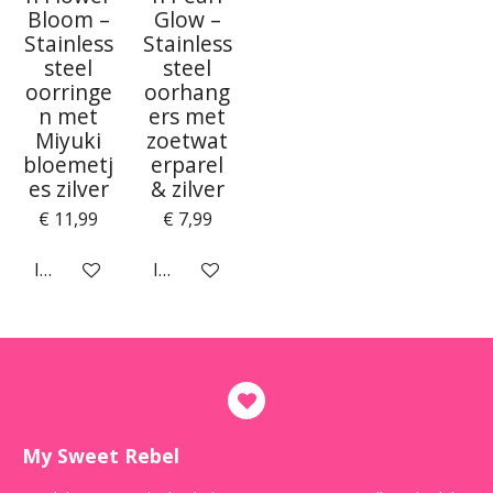
Bloom –
Glow –
Stainless
Stainless
steel
steel
oorringe
oorhang
n met
ers met
Miyuki
zoetwat
bloemetj
erparel
es zilver
& zilver
€ 11,99
€ 7,99
In winkelwagen
In winkelwagen
My Sweet Rebel