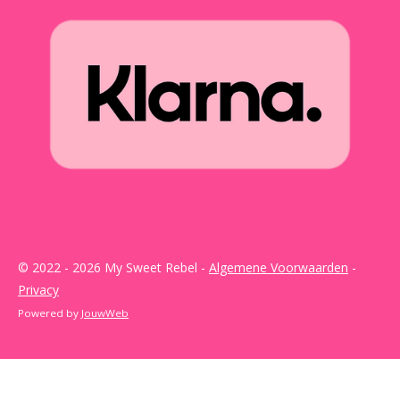
© 2022 - 2026 My Sweet Rebel -
Algemene Voorwaarden
-
Privacy
Powered by
JouwWeb