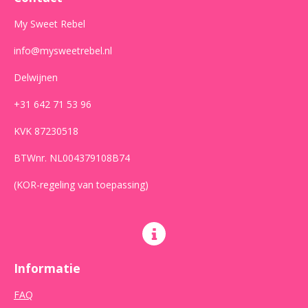
k
a
p
m
My Sweet Rebel
info@mysweetrebel.nl
Delwijnen
+31 642 71 53 96
KVK 87230518
BTWnr. NL004379108B74
(KOR-regeling van toepassing)
Informatie
FAQ