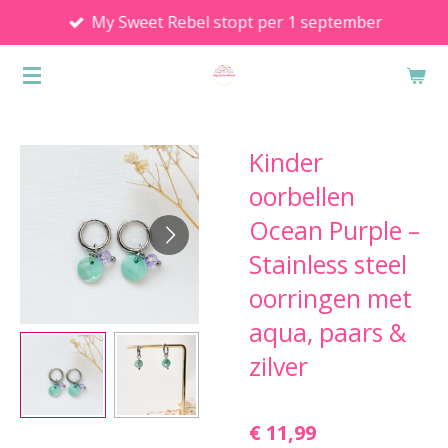
My Sweet Rebel stopt per 1 september
Ga
direct
naar
de
hoofdinhoud
Kinder
oorbellen
Ocean Purple –
Stainless steel
oorringen met
aqua, paars &
zilver
€ 11,99