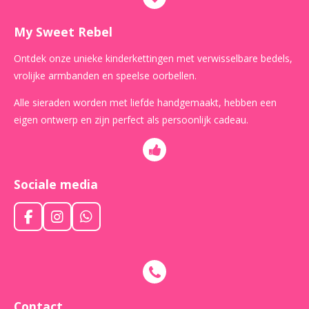
My Sweet Rebel
Ontdek onze unieke kinderkettingen met verwisselbare bedels,
vrolijke armbanden en speelse oorbellen.
Alle sieraden worden met liefde handgemaakt, hebben een
eigen ontwerp en zijn perfect als persoonlijk cadeau.
Sociale media
F
I
W
a
n
h
c
s
a
e
t
t
b
a
s
o
g
A
o
r
p
Contact