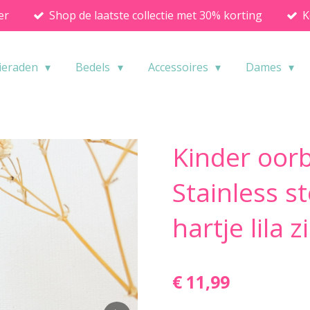
er
Shop de laatste collectie met 30% korting
K
ieraden
Bedels
Accessoires
Dames
Kinder oorb
Stainless s
hartje lila z
€ 11,99