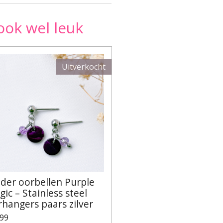
ook wel leuk
Uitverkocht
nder oorbellen Purple
ic – Stainless steel
rhangers paars zilver
,99