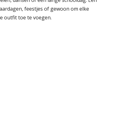
 spelen, dansen of een lange schooldag. Een
rjaardagen, feestjes of gewoon om elke
e outfit toe te voegen.