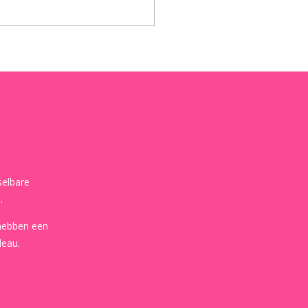
selbare
.
 hebben een
deau.