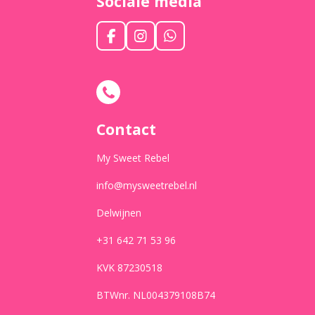
Sociale media
F
I
W
a
n
h
c
s
a
e
t
t
b
a
s
o
g
A
o
r
p
Contact
k
a
p
m
My Sweet Rebel
info@mysweetrebel.nl
Delwijnen
+31 642 71 53 96
KVK 87230518
BTWnr. NL004379108B74