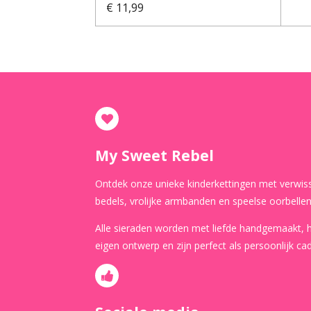
€ 11,99
My Sweet Rebel
Ontdek onze unieke kinderkettingen met verwis
bedels, vrolijke armbanden en speelse oorbellen
Alle sieraden worden met liefde handgemaakt,
eigen ontwerp en zijn perfect als persoonlijk ca