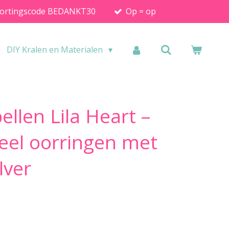
ortingscode BEDANKT30
Op = op
DIY Kralen en Materialen
ellen Lila Heart –
teel oorringen met
ilver