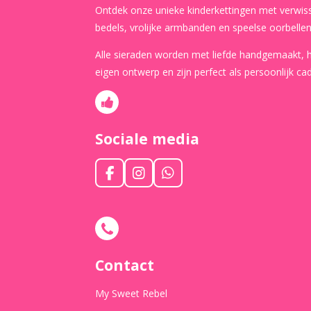
Ontdek onze unieke kinderkettingen met verwis
bedels, vrolijke armbanden en speelse oorbellen
Alle sieraden worden met liefde handgemaakt,
eigen ontwerp en zijn perfect als persoonlijk ca
Sociale media
F
I
W
a
n
h
c
s
a
e
t
t
b
a
s
o
g
A
o
r
p
Contact
k
a
p
m
My Sweet Rebel