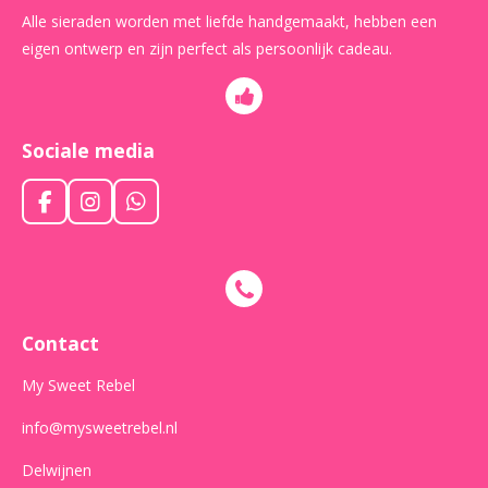
Alle sieraden worden met liefde handgemaakt, hebben een
eigen ontwerp en zijn perfect als persoonlijk cadeau.
Sociale media
F
I
W
a
n
h
c
s
a
e
t
t
b
a
s
o
g
A
o
r
p
Contact
k
a
p
m
My Sweet Rebel
info@mysweetrebel.nl
Delwijnen