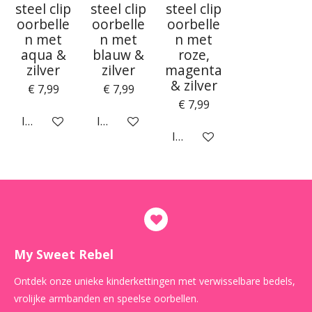
steel clip
steel clip
steel clip
oorbelle
oorbelle
oorbelle
n met
n met
n met
aqua &
blauw &
roze,
zilver
zilver
magenta
& zilver
€ 7,99
€ 7,99
€ 7,99
In winkelwagen
In winkelwagen
In winkelwagen
My Sweet Rebel
Ontdek onze unieke kinderkettingen met verwisselbare bedels,
vrolijke armbanden en speelse oorbellen.