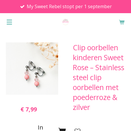
My Sweet Rebel stopt per 1 september
Ga
direct
naar
de
hoofdinhoud
Clip oorbellen
kinderen Sweet
Rose – Stainless
steel clip
oorbellen met
poederroze &
zilver
€ 7,99
In