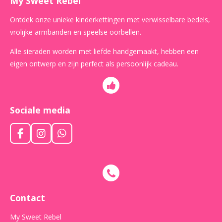
My Sweet Rebel
Ontdek onze unieke kinderkettingen met verwisselbare bedels,
vrolijke armbanden en speelse oorbellen.
Alle sieraden worden met liefde handgemaakt, hebben een
eigen ontwerp en zijn perfect als persoonlijk cadeau.
Sociale media
F
I
W
a
n
h
c
s
a
e
t
t
b
a
s
o
g
A
o
r
p
Contact
k
a
p
m
My Sweet Rebel