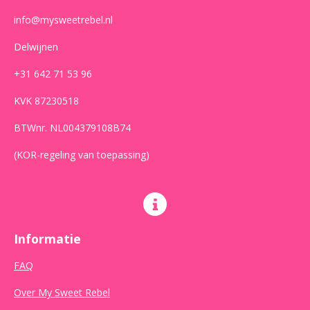
info@mysweetrebel.nl
Delwijnen
+31 642 71 53 96
KVK 87230518
BTWnr. NL004379108B74
(KOR-regeling van toepassing)
Informatie
FAQ
Over My Sweet Rebel