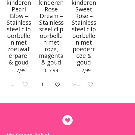
kinderen
kinderen
kinderen
Pearl
Rose
Sweet
Glow –
Dream –
Rose –
Stainless
Stainless
Stainless
steel clip
steel clip
steel clip
oorbelle
oorbelle
oorbelle
n met
n met
n met
zoetwat
roze,
poederr
erparel
magenta
oze &
& goud
& goud
goud
€ 7,99
€ 7,99
€ 7,99
In winkelwagen
In winkelwagen
Houd mij op de hoogte