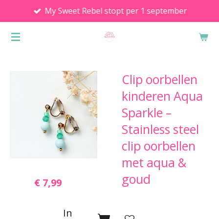
My Sweet Rebel stopt per 1 september
Ga
direct
naar
de
hoofdinhoud
Clip oorbellen
kinderen Aqua
Sparkle –
Stainless steel
clip oorbellen
met aqua &
goud
€ 7,99
In