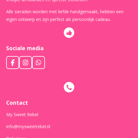
Alle sieraden worden met liefde handgemaakt, hebben een
eigen ontwerp en zijn perfect als persoonlijk cadeau.
Sociale media
F
I
W
a
n
h
c
s
a
e
t
t
b
a
s
o
g
A
o
r
p
Contact
k
a
p
m
My Sweet Rebel
info@mysweetrebel.nl