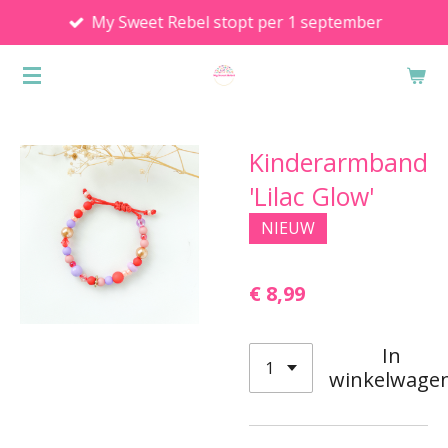
My Sweet Rebel stopt per 1 september
Ga
direct
naar
de
hoofdinhoud
Kinderarmband
'Lilac Glow'
NIEUW
€ 8,99
In
winkelwage