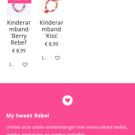
Kinderar
Kinderar
mband
mband
'Berry
'Kiss'
Rebel'
€ 8,99
€ 8,99
In winkelwagen
In winkelwagen
My Sweet Rebel
Ontdek onze unieke kinderkettingen met verwisselbare bedels,
vrolijke armbanden en speelse oorbellen.