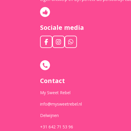
Sociale media
F
I
W
a
n
h
c
s
a
e
t
t
b
a
s
o
g
A
o
r
p
Contact
k
a
p
m
My Sweet Rebel
info@mysweetrebel.nl
Delwijnen
+31 642 71 53 96