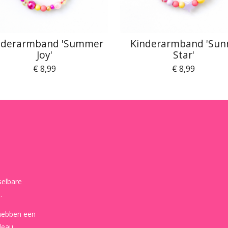
nderarmband 'Summer
Kinderarmband 'Sun
Joy'
Star'
€ 8,99
€ 8,99
selbare
.
 hebben een
deau.