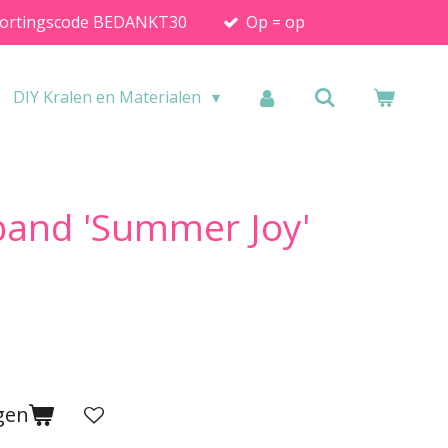
ortingscode BEDANKT30
Op = op
DIY Kralen en Materialen
and 'Summer Joy'
gen