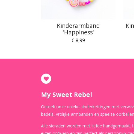
Kinderarmband
Ki
'Happiness'
€ 8,99
My Sweet Rebel
Ontdek onze unieke kinderkettingen met verwis
bedels, vrolijke armbanden en speelse oorbellen
Alle sieraden worden met liefde handgemaakt,
eigen ontwerp en zijn perfect als persoonlijk ca