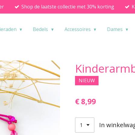
er
Shop de laatste collectie met 30% korting
K
ieraden
Bedels
Accessoires
Dames
Kinderarmb
NIEUW
€ 8,99
In winkelwa