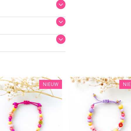
NIEUW
NI