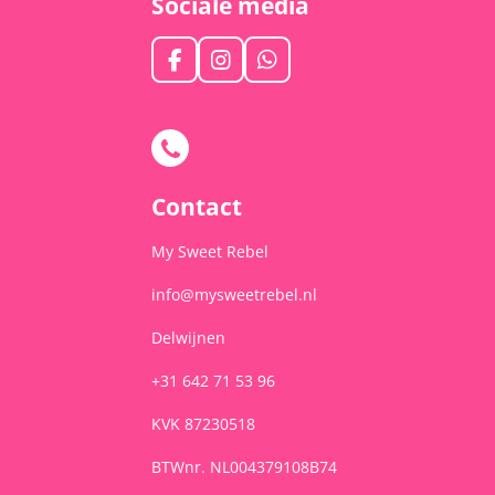
Sociale media
F
I
W
a
n
h
c
s
a
e
t
t
b
a
s
o
g
A
o
r
p
Contact
k
a
p
m
My Sweet Rebel
info@mysweetrebel.nl
Delwijnen
+31 642 71 53 96
KVK 87230518
BTWnr. NL004379108B74