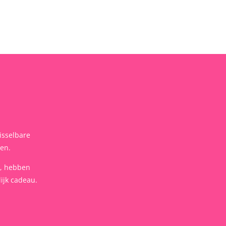
isselbare
len.
t, hebben
ijk cadeau.