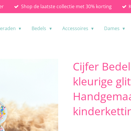
er
Shop de laatste collectie met 30% korting
ieraden
Bedels
Accessoires
Dames
Cijfer Bede
kleurige gli
Handgemaa
kinderkett