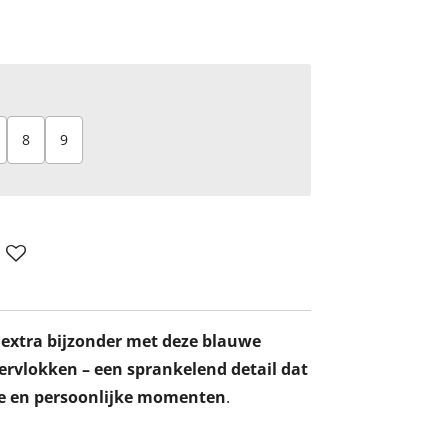
8
9
 extra bijzonder met deze blauwe
ttervlokken – een sprankelend detail dat
ijke en persoonlijke momenten
.