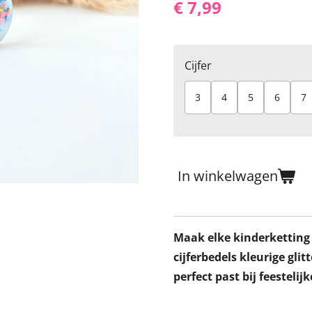
€ 7,99
Cijfer
3
4
5
6
7
In winkelwagen
Maak elke kinderketting
cijferbedels kleurige gli
perfect past bij feestel