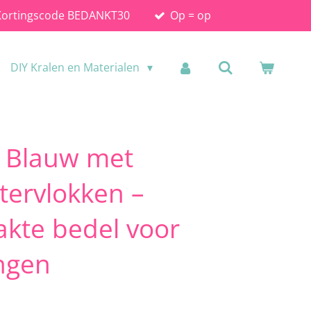
Kortingscode BEDANKT30
Op = op
DIY Kralen en Materialen
l Blauw met
ttervlokken –
kte bedel voor
ingen