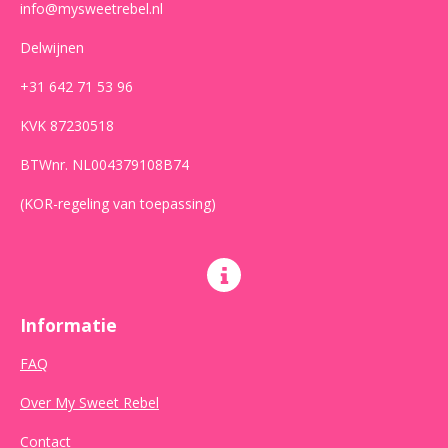
info@mysweetrebel.nl
Delwijnen
+31 642 71 53 96
KVK 87230518
BTWnr. NL004379108B74
(KOR-regeling van toepassing)
Informatie
FAQ
Over My Sweet Rebel
Contact