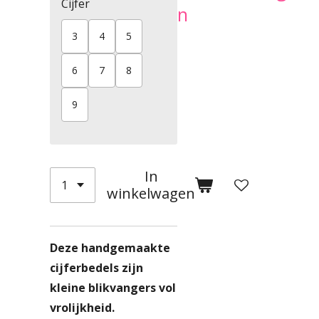
Cijfer
n
3
4
5
6
7
8
9
In
winkelwagen
Deze handgemaakte
cijferbedels zijn
kleine blikvangers vol
vrolijkheid.