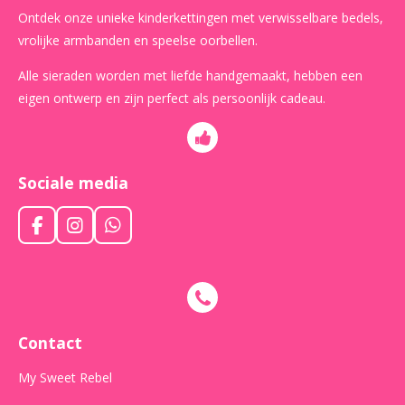
Ontdek onze unieke kinderkettingen met verwisselbare bedels,
vrolijke armbanden en speelse oorbellen.
Alle sieraden worden met liefde handgemaakt, hebben een
eigen ontwerp en zijn perfect als persoonlijk cadeau.
Sociale media
F
I
W
a
n
h
c
s
a
e
t
t
b
a
s
o
g
A
o
r
p
Contact
k
a
p
m
My Sweet Rebel