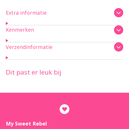
Extra informatie
Kenmerken
Verzendinformatie
Dit past er leuk bij
My Sweet Rebel