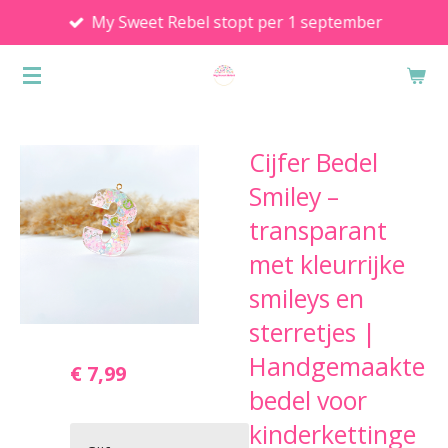
My Sweet Rebel stopt per 1 september
Ga
direct
naar
de
hoofdinhoud
Cijfer Bedel
Smiley –
transparant
met kleurrijke
smileys en
sterretjes |
Handgemaakte
€ 7,99
bedel voor
kinderkettinge