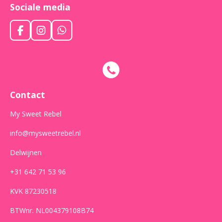
Sociale media
F
I
W
a
n
h
c
s
a
e
t
t
b
a
s
o
g
A
o
r
p
Contact
k
a
p
m
My Sweet Rebel
info@mysweetrebel.nl
Delwijnen
+31 642 71 53 96
KVK 87230518
BTWnr. NL004379108B74