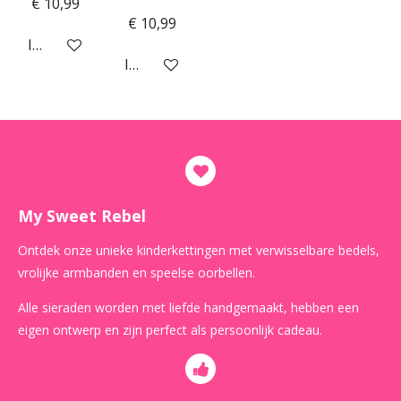
€ 10,99
€ 10,99
In winkelwagen
In winkelwagen
My Sweet Rebel
Ontdek onze unieke kinderkettingen met verwisselbare bedels,
vrolijke armbanden en speelse oorbellen.
Alle sieraden worden met liefde handgemaakt, hebben een
eigen ontwerp en zijn perfect als persoonlijk cadeau.