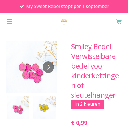
My Sweet Rebel stopt per 1 september
Ga
direct
naar
de
hoofdinhoud
Smiley Bedel –
Verwisselbare
bedel voor
kinderkettinge
n of
sleutelhanger
In 2 kleuren
€ 0,99