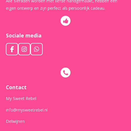
Alle sieraden worden met liefde handgemaakt, hebben een
eigen ontwerp en zijn perfect als persoonlijk cadeau.
Sociale media
F
I
W
a
n
h
c
s
a
e
t
t
b
a
s
o
g
A
o
r
p
Contact
k
a
p
m
My Sweet Rebel
info@mysweetrebel.nl
Delwijnen