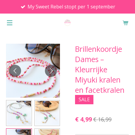
My Sweet Rebel stopt per 1 september
Ga
direct
naar
de
hoofdinhoud
Brillenkoordje
Dames –
Kleurrijke
Miyuki kralen
en facetkralen
SALE
€ 4,99
€ 16,99