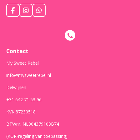
F
I
W
a
n
h
c
s
a
e
t
t
b
a
s
o
g
A
o
r
p
Contact
k
a
p
m
My Sweet Rebel
info@mysweetrebel.nl
Delwijnen
+31 642 71 53 96
KVK 87230518
BTWnr. NL004379108B74
(KOR-regeling van toepassing)