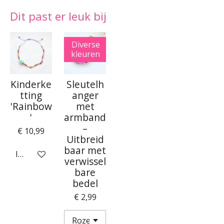
Dit past er leuk bij
Diverse
kleuren
Kinderke
Sleutelh
tting
anger
'Rainbow
met
'
armband
–
€ 10,99
Uitbreid
baar met
In winkelwagen
verwissel
bare
bedel
€ 2,99