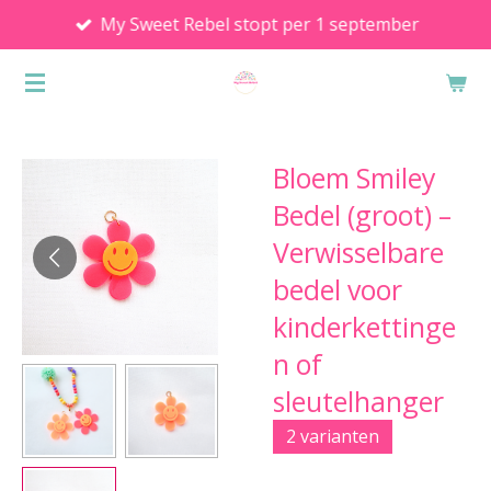
My Sweet Rebel stopt per 1 september
Ga
direct
naar
de
hoofdinhoud
Bloem Smiley
Bedel (groot) –
Verwisselbare
bedel voor
kinderkettinge
n of
sleutelhanger
2 varianten