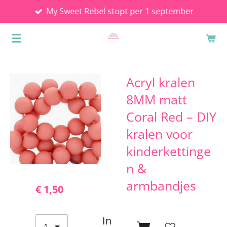
My Sweet Rebel stopt per 1 september
Ga
direct
naar
de
hoofdinhoud
Acryl kralen
8MM matt
Coral Red – DIY
kralen voor
kinderkettinge
n &
armbandjes
€ 1,50
In