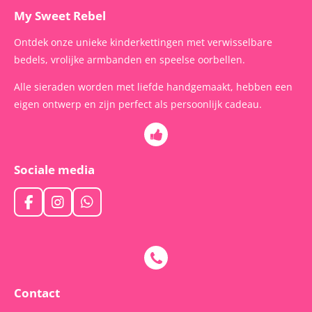
My Sweet Rebel
Ontdek onze unieke kinderkettingen met verwisselbare
bedels, vrolijke armbanden en speelse oorbellen.
Alle sieraden worden met liefde handgemaakt, hebben een
eigen ontwerp en zijn perfect als persoonlijk cadeau.
Sociale media
F
I
W
a
n
h
c
s
a
e
t
t
b
a
s
o
g
A
o
r
p
Contact
k
a
p