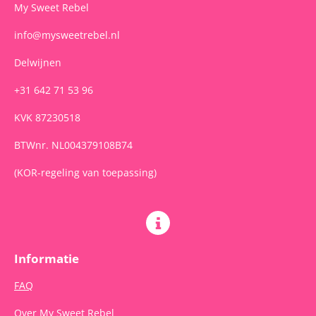
m
My Sweet Rebel
info@mysweetrebel.nl
Delwijnen
+31 642 71 53 96
KVK 87230518
BTWnr. NL004379108B74
(KOR-regeling van toepassing)
Informatie
FAQ
Over My Sweet Rebel