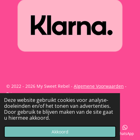
© 2022 - 2026 My Sweet Rebel -
Algemene Voorwaarden
-
Privacy
Deze website gebruikt cookies voor analyse-
Powered by
JouwWeb
doeleinden en/of het tonen van advertenties.
Door gebruik te blijven maken van de site gaat
u hiermee akkoord.
Akkoord
E-mailadres
Telefoonnummer
Kaart
Instagram
WhatsApp