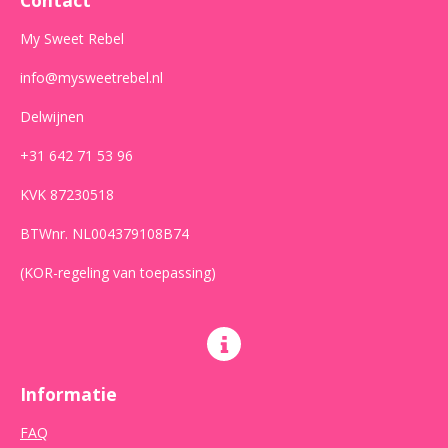
k
a
p
m
My Sweet Rebel
info@mysweetrebel.nl
Delwijnen
+31 642 71 53 96
KVK 87230518
BTWnr. NL004379108B74
(KOR-regeling van toepassing)
Informatie
FAQ