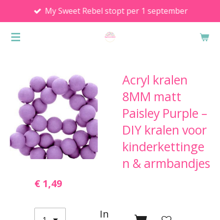
My Sweet Rebel stopt per 1 september
Ga
direct
naar
de
hoofdinhoud
Acryl kralen
8MM matt
Paisley Purple –
DIY kralen voor
kinderkettinge
n & armbandjes
€ 1,49
In