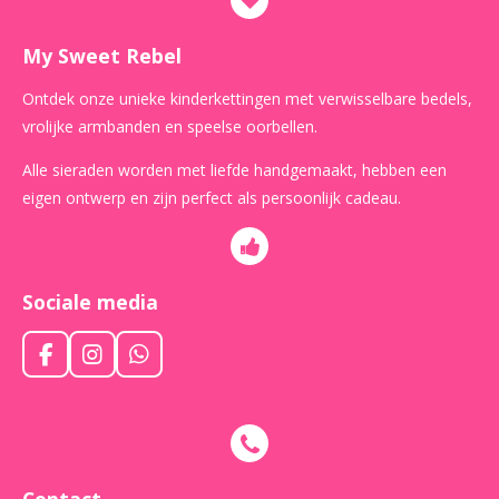
My Sweet Rebel
Ontdek onze unieke kinderkettingen met verwisselbare bedels,
vrolijke armbanden en speelse oorbellen.
Alle sieraden worden met liefde handgemaakt, hebben een
eigen ontwerp en zijn perfect als persoonlijk cadeau.
Sociale media
F
I
W
a
n
h
c
s
a
e
t
t
b
a
s
o
g
A
o
r
p
Contact