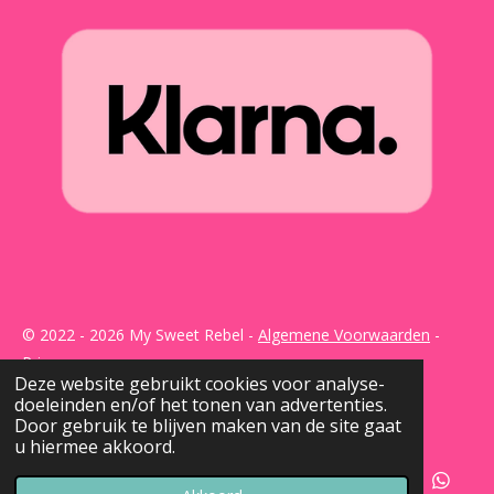
© 2022 - 2026 My Sweet Rebel -
Algemene Voorwaarden
-
Privacy
Deze website gebruikt cookies voor analyse-
Powered by
JouwWeb
doeleinden en/of het tonen van advertenties.
Door gebruik te blijven maken van de site gaat
u hiermee akkoord.