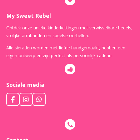
My Sweet Rebel
Ontdek onze unieke kinderkettingen met verwisselbare bedels,
vrolijke armbanden en speelse oorbellen.
Alle sieraden worden met liefde handgemaakt, hebben een
eigen ontwerp en zijn perfect als persoonlijk cadeau.
Sociale media
F
I
W
a
n
h
c
s
a
e
t
t
b
a
s
o
g
A
o
r
p
Contact