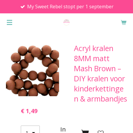
My Sweet Rebel stopt per 1 september
Ga
direct
naar
de
hoofdinhoud
Acryl kralen
8MM matt
Mash Brown –
DIY kralen voor
kinderkettinge
n & armbandjes
€ 1,49
In