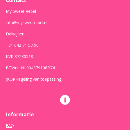
k
a
p
m
My Sweet Rebel
info@mysweetrebel.nl
Delwijnen
+31 642 71 53 96
KVK 87230518
BTWnr. NL004379108B74
(KOR-regeling van toepassing)
Informatie
FAQ