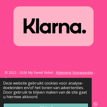
© 2022 - 2026 My Sweet Rebel -
Algemene Voorwaarden
-
Privacy
Deze website gebruikt cookies voor analyse-
Powered by
JouwWeb
doeleinden en/of het tonen van advertenties.
Door gebruik te blijven maken van de site gaat
u hiermee akkoord.