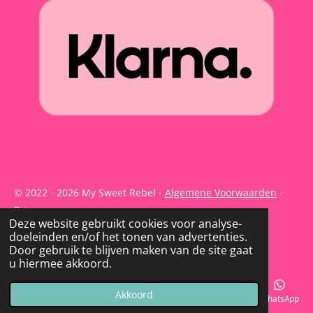
© 2022 - 2026 My Sweet Rebel -
Algemene Voorwaarden
-
Privacy
Deze website gebruikt cookies voor analyse-
Powered by
JouwWeb
doeleinden en/of het tonen van advertenties.
Door gebruik te blijven maken van de site gaat
u hiermee akkoord.
Akkoord
E-mailadres
Telefoonnummer
Kaart
Instagram
WhatsApp