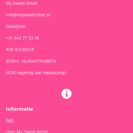
m
My Sweet Rebel
info@mysweetrebel.nl
Delwijnen
+31 642 71 53 96
KVK 87230518
BTWnr. NL004379108B74
(KOR-regeling van toepassing)
Informatie
FAQ
Over My Sweet Rebel