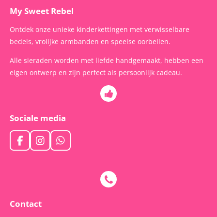
My Sweet Rebel
Ontdek onze unieke kinderkettingen met verwisselbare
bedels, vrolijke armbanden en speelse oorbellen.
Alle sieraden worden met liefde handgemaakt, hebben een
eigen ontwerp en zijn perfect als persoonlijk cadeau.
Sociale media
F
I
W
a
n
h
c
s
a
e
t
t
b
a
s
o
g
A
o
r
p
Contact
k
a
p