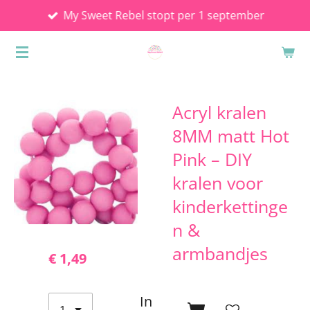
My Sweet Rebel stopt per 1 september
Ga
direct
naar
de
hoofdinhoud
Acryl kralen
8MM matt Hot
Pink – DIY
kralen voor
kinderkettinge
n &
armbandjes
€ 1,49
In