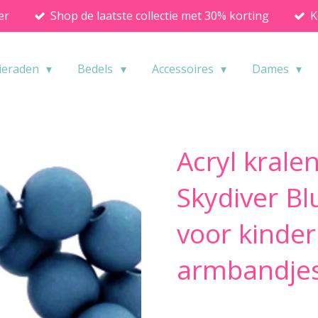
er
Shop de laatste collectie met 30% korting
K
ieraden
Bedels
Accessoires
Dames
Acryl kral
Skydiver Bl
voor kinder
armbandje