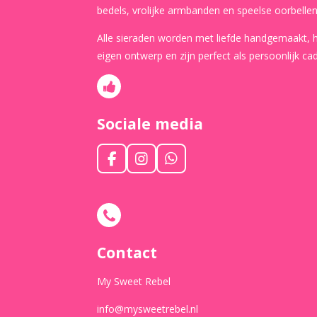
bedels, vrolijke armbanden en speelse oorbellen
Alle sieraden worden met liefde handgemaakt,
eigen ontwerp en zijn perfect als persoonlijk ca
Sociale media
F
I
W
a
n
h
c
s
a
e
t
t
b
a
s
o
g
A
o
r
p
Contact
k
a
p
m
My Sweet Rebel
info@mysweetrebel.nl