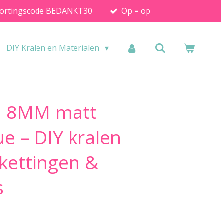
ortingscode BEDANKT30
Op = op
DIY Kralen en Materialen
en 8MM matt
ue – DIY kralen
kettingen &
s