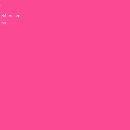
.
 hebben een
deau.