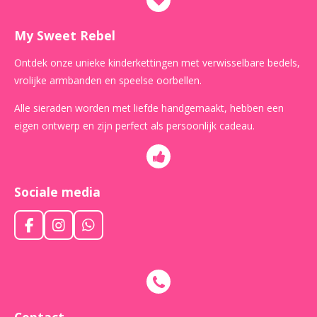
My Sweet Rebel
Ontdek onze unieke kinderkettingen met verwisselbare bedels,
vrolijke armbanden en speelse oorbellen.
Alle sieraden worden met liefde handgemaakt, hebben een
eigen ontwerp en zijn perfect als persoonlijk cadeau.
Sociale media
F
I
W
a
n
h
c
s
a
e
t
t
b
a
s
o
g
A
o
r
p
Contact