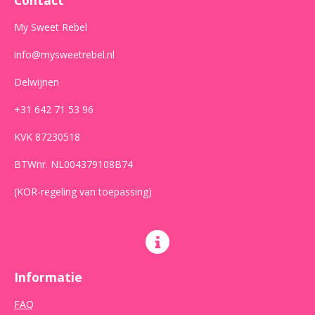
k
a
p
m
My Sweet Rebel
info@mysweetrebel.nl
Delwijnen
+31 642 71 53 96
KVK 87230518
BTWnr. NL004379108B74
(KOR-regeling van toepassing)
Informatie
FAQ