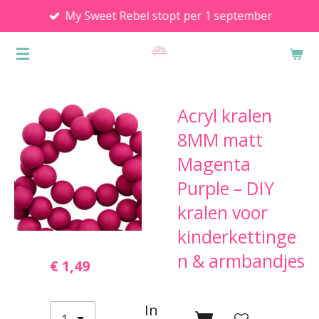
My Sweet Rebel stopt per 1 september
Ga
direct
naar
de
hoofdinhoud
Acryl kralen
8MM matt
Magenta
Purple – DIY
kralen voor
kinderkettinge
n & armbandjes
€ 1,49
In