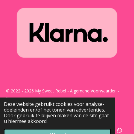
© 2022 - 2026 My Sweet Rebel -
Algemene Voorwaarden
-
Privacy
Deze website gebruikt cookies voor analyse-
Powered by
JouwWeb
doeleinden en/of het tonen van advertenties.
Door gebruik te blijven maken van de site gaat
u hiermee akkoord.