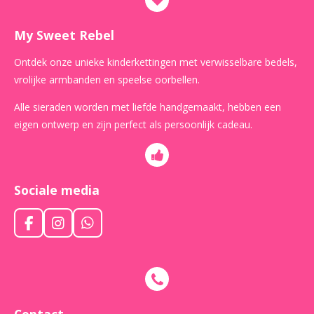
My Sweet Rebel
Ontdek onze unieke kinderkettingen met verwisselbare bedels,
vrolijke armbanden en speelse oorbellen.
Alle sieraden worden met liefde handgemaakt, hebben een
eigen ontwerp en zijn perfect als persoonlijk cadeau.
Sociale media
F
I
W
a
n
h
c
s
a
e
t
t
b
a
s
o
g
A
o
r
p
Contact