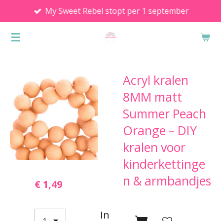
My Sweet Rebel stopt per 1 september
Ga
direct
naar
de
hoofdinhoud
Acryl kralen
8MM matt
Summer Peach
Orange – DIY
kralen voor
kinderkettinge
n & armbandjes
€ 1,49
In