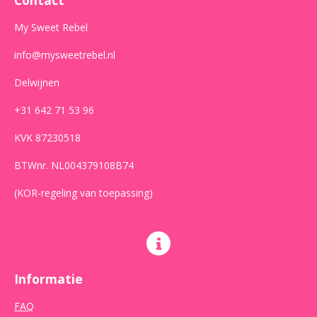
k
a
p
m
My Sweet Rebel
info@mysweetrebel.nl
Delwijnen
+31 642 71 53 96
KVK 87230518
BTWnr. NL004379108B74
(KOR-regeling van toepassing)
Informatie
FAQ