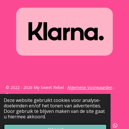
© 2022 - 2026 My Sweet Rebel -
Algemene Voorwaarden
-
Privacy
Deze website gebruikt cookies voor analyse-
Powered by
JouwWeb
doeleinden en/of het tonen van advertenties.
Door gebruik te blijven maken van de site gaat
u hiermee akkoord.