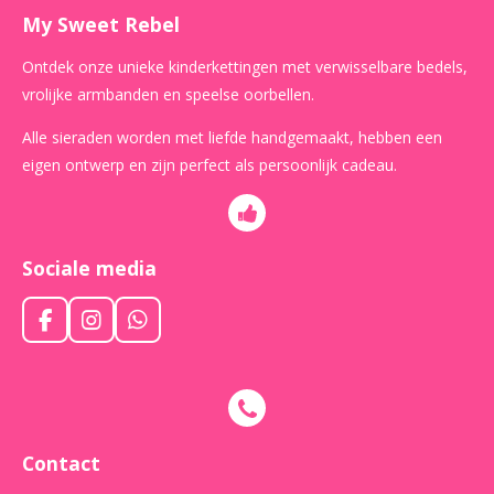
My Sweet Rebel
Ontdek onze unieke kinderkettingen met verwisselbare bedels,
vrolijke armbanden en speelse oorbellen.
Alle sieraden worden met liefde handgemaakt, hebben een
eigen ontwerp en zijn perfect als persoonlijk cadeau.
Sociale media
F
I
W
a
n
h
c
s
a
e
t
t
b
a
s
o
g
A
o
r
p
Contact
k
a
p