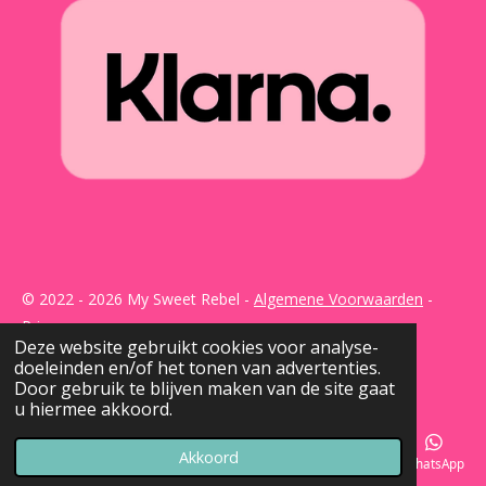
© 2022 - 2026 My Sweet Rebel -
Algemene Voorwaarden
-
Privacy
Deze website gebruikt cookies voor analyse-
Powered by
JouwWeb
doeleinden en/of het tonen van advertenties.
Door gebruik te blijven maken van de site gaat
u hiermee akkoord.
Akkoord
E-mailadres
Telefoonnummer
Kaart
Instagram
WhatsApp