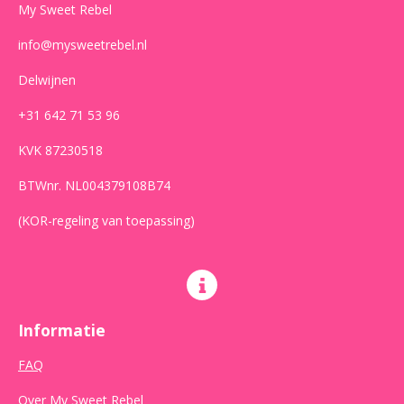
m
My Sweet Rebel
info@mysweetrebel.nl
Delwijnen
+31 642 71 53 96
KVK 87230518
BTWnr. NL004379108B74
(KOR-regeling van toepassing)
Informatie
FAQ
Over My Sweet Rebel