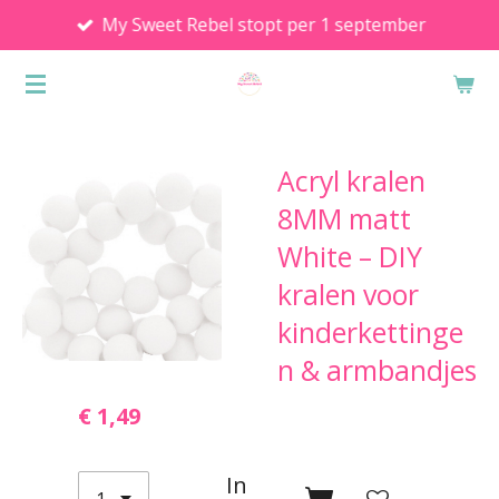
My Sweet Rebel stopt per 1 september
Ga
direct
naar
de
hoofdinhoud
Acryl kralen
8MM matt
White – DIY
kralen voor
kinderkettinge
n & armbandjes
€ 1,49
In