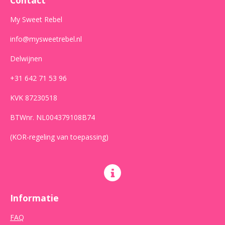
k
a
p
m
My Sweet Rebel
info@mysweetrebel.nl
Delwijnen
+31 642 71 53 96
KVK 87230518
BTWnr. NL004379108B74
(KOR-regeling van toepassing)
Informatie
FAQ