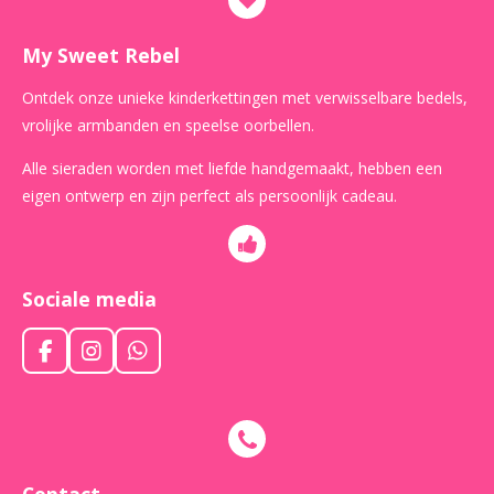
My Sweet Rebel
Ontdek onze unieke kinderkettingen met verwisselbare bedels,
vrolijke armbanden en speelse oorbellen.
Alle sieraden worden met liefde handgemaakt, hebben een
eigen ontwerp en zijn perfect als persoonlijk cadeau.
Sociale media
F
I
W
a
n
h
c
s
a
e
t
t
b
a
s
o
g
A
o
r
p
Contact