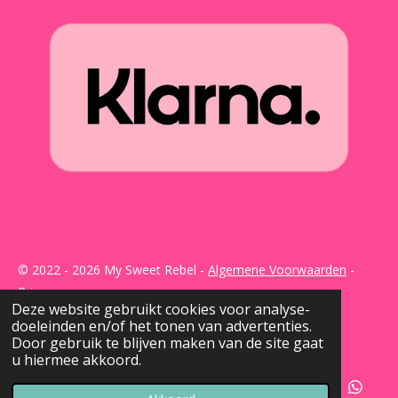
© 2022 - 2026 My Sweet Rebel -
Algemene Voorwaarden
-
Privacy
Deze website gebruikt cookies voor analyse-
Powered by
JouwWeb
doeleinden en/of het tonen van advertenties.
Door gebruik te blijven maken van de site gaat
u hiermee akkoord.