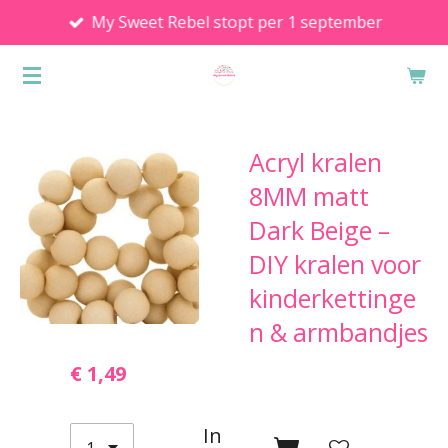
My Sweet Rebel stopt per 1 september
Ga
direct
naar
de
hoofdinhoud
Acryl kralen
8MM matt
Dark Beige –
DIY kralen voor
kinderkettinge
n & armbandjes
€ 1,49
In