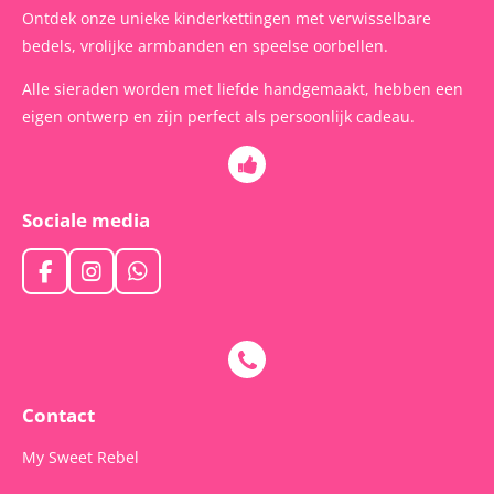
Ontdek onze unieke kinderkettingen met verwisselbare
bedels, vrolijke armbanden en speelse oorbellen.
Alle sieraden worden met liefde handgemaakt, hebben een
eigen ontwerp en zijn perfect als persoonlijk cadeau.
Sociale media
F
I
W
a
n
h
c
s
a
e
t
t
b
a
s
o
g
A
o
r
p
Contact
k
a
p
m
My Sweet Rebel