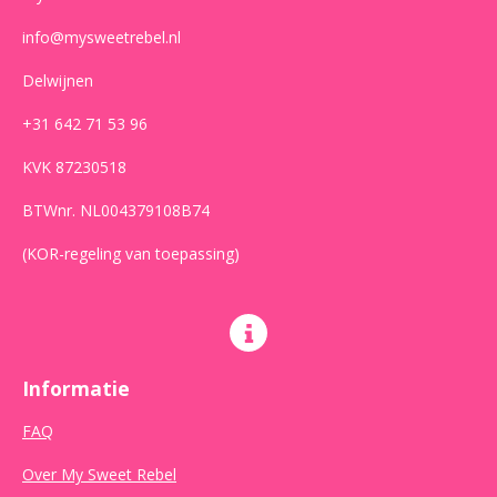
info@mysweetrebel.nl
Delwijnen
+31 642 71 53 96
KVK 87230518
BTWnr. NL004379108B74
(KOR-regeling van toepassing)
Informatie
FAQ
Over My Sweet Rebel