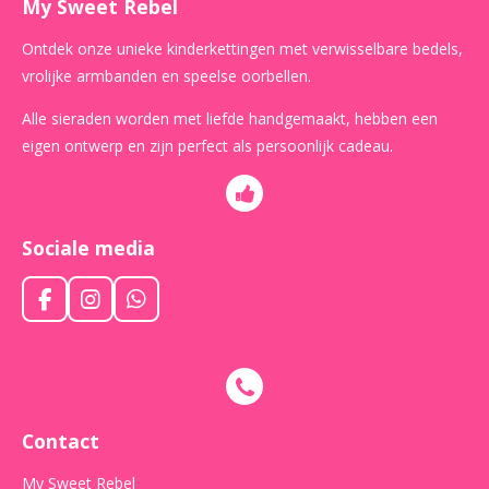
My Sweet Rebel
Ontdek onze unieke kinderkettingen met verwisselbare bedels,
vrolijke armbanden en speelse oorbellen.
Alle sieraden worden met liefde handgemaakt, hebben een
eigen ontwerp en zijn perfect als persoonlijk cadeau.
Sociale media
F
I
W
a
n
h
c
s
a
e
t
t
b
a
s
o
g
A
o
r
p
Contact
k
a
p
m
My Sweet Rebel