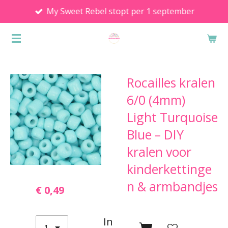
My Sweet Rebel stopt per 1 september
Ga
direct
naar
de
hoofdinhoud
Rocailles kralen
6/0 (4mm)
Light Turquoise
Blue – DIY
kralen voor
kinderkettinge
n & armbandjes
€ 0,49
In