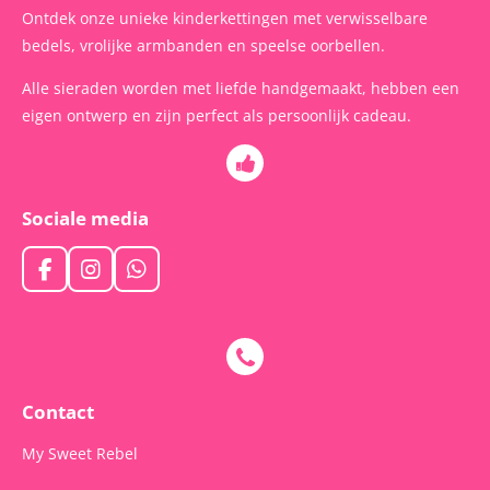
Ontdek onze unieke kinderkettingen met verwisselbare
bedels, vrolijke armbanden en speelse oorbellen.
Alle sieraden worden met liefde handgemaakt, hebben een
eigen ontwerp en zijn perfect als persoonlijk cadeau.
Sociale media
F
I
W
a
n
h
c
s
a
e
t
t
b
a
s
o
g
A
o
r
p
Contact
k
a
p
m
My Sweet Rebel