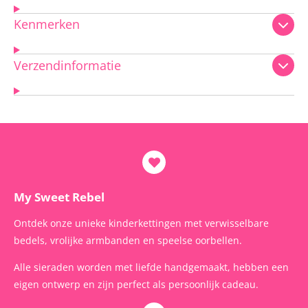
Kenmerken
Verzendinformatie
My Sweet Rebel
Ontdek onze unieke kinderkettingen met verwisselbare
bedels, vrolijke armbanden en speelse oorbellen.
Alle sieraden worden met liefde handgemaakt, hebben een
eigen ontwerp en zijn perfect als persoonlijk cadeau.