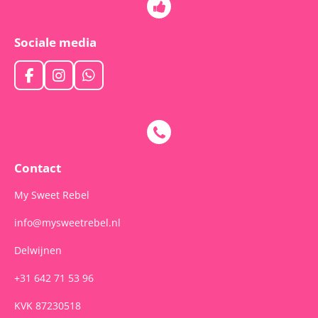
Sociale media
F
I
W
a
n
h
c
s
a
e
t
t
b
a
s
o
g
A
o
r
p
Contact
k
a
p
m
My Sweet Rebel
info@mysweetrebel.nl
Delwijnen
+31 642 71 53 96
KVK 87230518