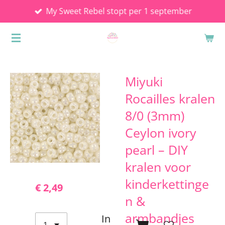
My Sweet Rebel stopt per 1 september
Ga
direct
naar
de
hoofdinhoud
Miyuki
Rocailles kralen
8/0 (3mm)
Ceylon ivory
pearl – DIY
kralen voor
kinderkettinge
€ 2,49
n &
armbandjes
In