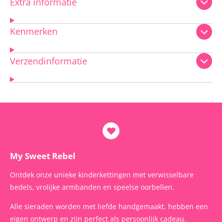
Extra informatie
Kenmerken
Verzendinformatie
My Sweet Rebel
Ontdek onze unieke kinderkettingen met verwisselbare
bedels, vrolijke armbanden en speelse oorbellen.
Alle sieraden worden met liefde handgemaakt, hebben een
eigen ontwerp en zijn perfect als persoonlijk cadeau.