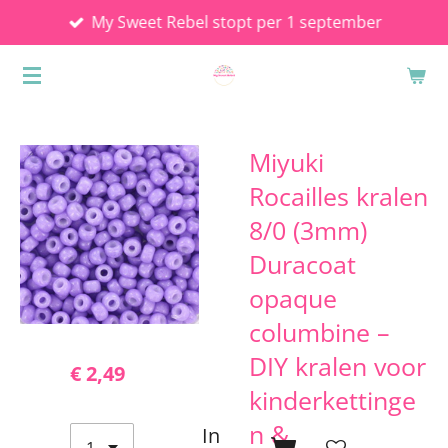
My Sweet Rebel stopt per 1 september
Ga
direct
naar
de
hoofdinhoud
Miyuki
Rocailles kralen
8/0 (3mm)
Duracoat
opaque
columbine –
DIY kralen voor
€ 2,49
kinderkettinge
n &
In