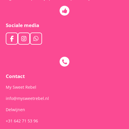
Sociale media
F
I
W
a
n
h
c
s
a
e
t
t
b
a
s
o
g
A
o
r
p
Contact
k
a
p
m
My Sweet Rebel
info@mysweetrebel.nl
Delwijnen
+31 642 71 53 96