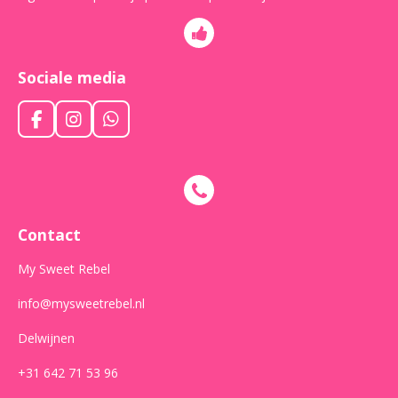
Sociale media
F
I
W
a
n
h
c
s
a
e
t
t
b
a
s
o
g
A
o
r
p
Contact
k
a
p
m
My Sweet Rebel
info@mysweetrebel.nl
Delwijnen
+31 642 71 53 96