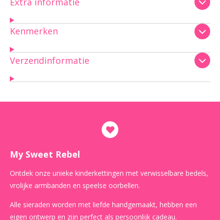
Extra informatie
Kenmerken
Verzendinformatie
My Sweet Rebel
Ontdek onze unieke kinderkettingen met verwisselbare bedels,
vrolijke armbanden en speelse oorbellen.
Alle sieraden worden met liefde handgemaakt, hebben een
eigen ontwerp en zijn perfect als persoonlijk cadeau.